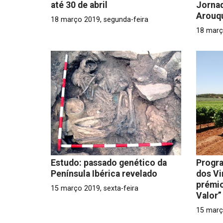
até 30 de abril
Jornad
Arouq
18 março 2019, segunda-feira
18 març
Estudo: passado genético da
Progra
Península Ibérica revelado
dos Vi
prémio
15 março 2019, sexta-feira
Valor”
15 març