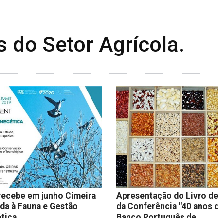
s do Setor Agrícola.
recebe em junho Cimeira
Apresentação do Livro de
da à Fauna e Gestão
da Conferência "40 anos 
tica
Banco Português de