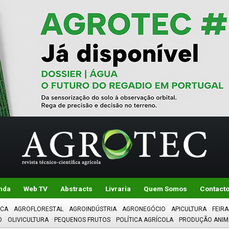
nda
Web TV
Abstracts
Livraria
Quem Somos
Contact
ICA
AGROFLORESTAL
AGROINDÚSTRIA
AGRONEGÓCIO
APICULTURA
FEIRA
O
OLIVICULTURA
PEQUENOS FRUTOS
POLÍTICA AGRÍCOLA
PRODUÇÃO ANIM