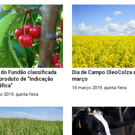
 do Fundão classificada
Dia de Campo OleoColza a
roduto de “Indicação
março
fica”
14 março 2019, quinta-feira
o 2019, quinta-feira