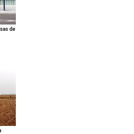
sas de
a