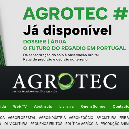
nda
Web TV
Abstracts
Livraria
Quem Somos
Contact
ICA
AGROFLORESTAL
AGROINDÚSTRIA
AGRONEGÓCIO
APICULTURA
FEIRA
O
OLIVICULTURA
PEQUENOS FRUTOS
POLÍTICA AGRÍCOLA
PRODUÇÃO ANIM