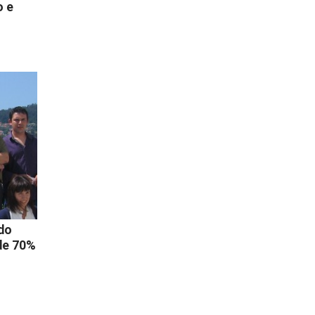
o e
 do
de 70%