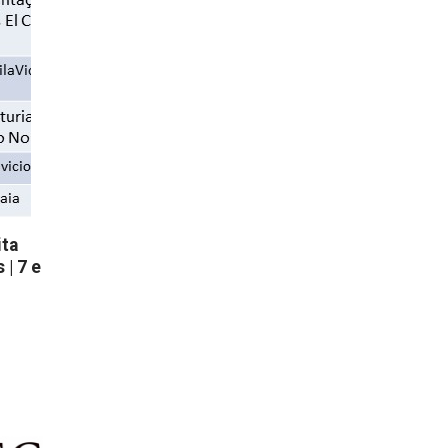
ita
 | 7 e