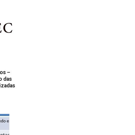
os –
o das
izadas