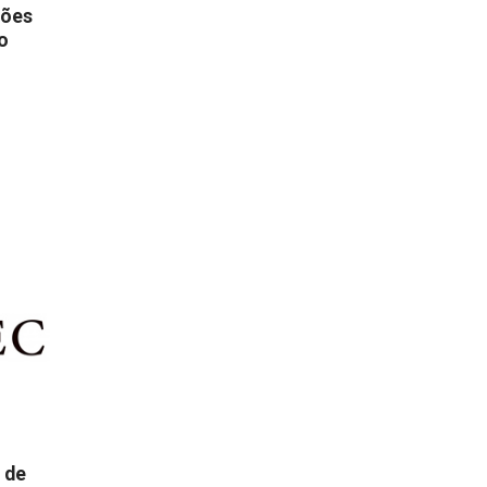
ções
o
 de