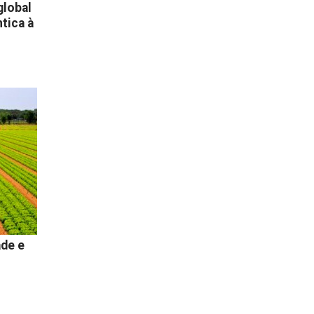
global
tica à
ade e