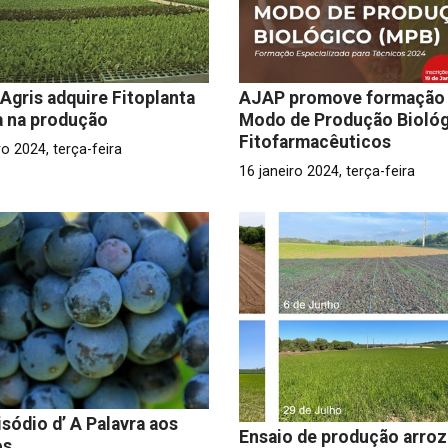
Agris adquire Fitoplanta
AJAP promove formação
a na produção
Modo de Produção Biológ
Fitofarmacêuticos
ro 2024, terça-feira
16 janeiro 2024, terça-feira
isódio d’ A Palavra aos
Ensaio de produção arro
os