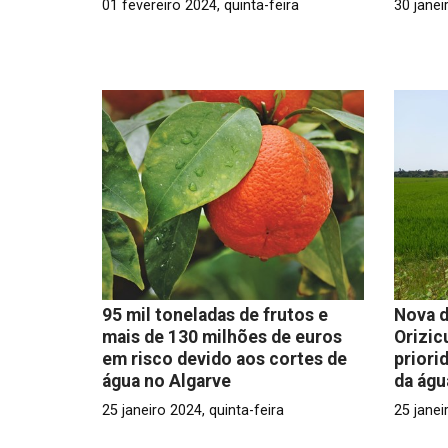
01 fevereiro 2024, quinta-feira
30 janei
95 mil toneladas de frutos e
Nova d
mais de 130 milhões de euros
Orizic
em risco devido aos cortes de
priori
água no Algarve
da águ
25 janeiro 2024, quinta-feira
25 janei