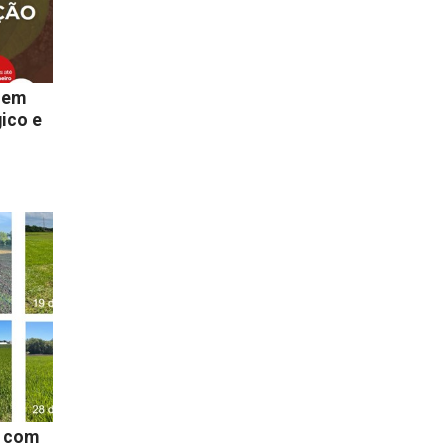
 em
ico e
z com