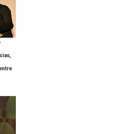
e
cias,
entre