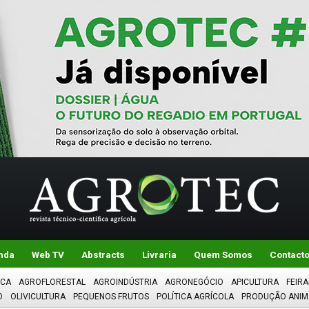
nda
Web TV
Abstracts
Livraria
Quem Somos
Contact
ICA
AGROFLORESTAL
AGROINDÚSTRIA
AGRONEGÓCIO
APICULTURA
FEIRA
O
OLIVICULTURA
PEQUENOS FRUTOS
POLÍTICA AGRÍCOLA
PRODUÇÃO ANIM