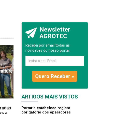
Newsletter
AGROTEC
Receba por email todas as
novidades do nosso portal.
Quero Receber »
ARTIGOS MAIS VISTOS
radas
Portaria estabelece registo
obrigatório dos operadores
ra e