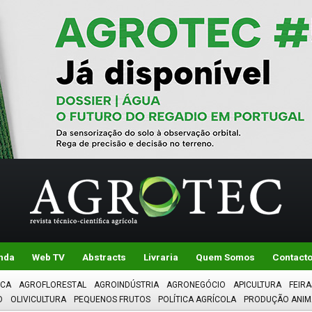
nda
Web TV
Abstracts
Livraria
Quem Somos
Contact
ICA
AGROFLORESTAL
AGROINDÚSTRIA
AGRONEGÓCIO
APICULTURA
FEIRA
O
OLIVICULTURA
PEQUENOS FRUTOS
POLÍTICA AGRÍCOLA
PRODUÇÃO ANIM