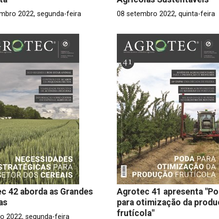
mbro 2022, segunda-feira
08 setembro 2022, quinta-feira
c 42 aborda as Grandes
Agrotec 41 apresenta "P
as
para otimização da prod
frutícola"
o 2022, segunda-feira