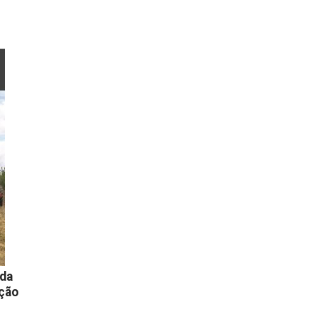
oda
ução