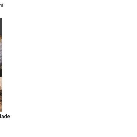
ra
dade