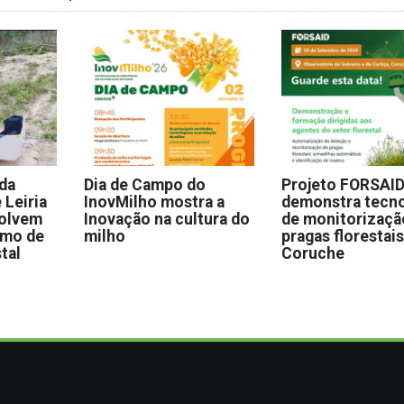
 da
Dia de Campo do
Projeto FORSAI
 Leiria
InovMilho mostra a
demonstra tecno
volvem
Inovação na cultura do
de monitorizaçã
omo de
milho
pragas florestai
stal
Coruche