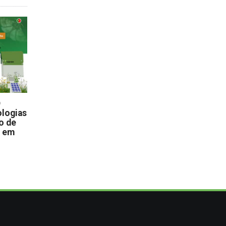
D
logias
o de
s em