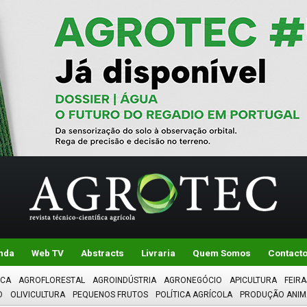
nda
Web TV
Abstracts
Livraria
Quem Somos
Contact
ICA
AGROFLORESTAL
AGROINDÚSTRIA
AGRONEGÓCIO
APICULTURA
FEIRA
O
OLIVICULTURA
PEQUENOS FRUTOS
POLÍTICA AGRÍCOLA
PRODUÇÃO ANIM