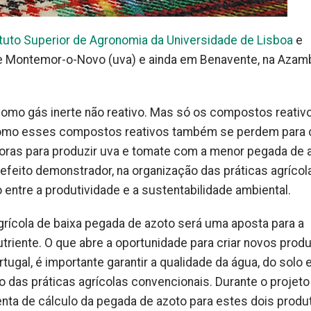
ituto Superior de Agronomia da Universidade de Lisboa
e
de Montemor-o-Novo (uva) e ainda em Benavente, na Azam
 como gás inerte não reativo. Mas só os compostos reativ
Como esses compostos reativos também se perdem para 
oras para produzir uva e tomate com a menor pegada de 
efeito demonstrador, na organização das práticas agrícol
entre a produtividade e a sustentabilidade ambiental.
grícola de baixa pegada de azoto será uma aposta para a
riente. O que abre a oportunidade para criar novos prod
ugal, é importante garantir a qualidade da água, do solo 
 das práticas agrícolas convencionais. Durante o projet
ta de cálculo da pegada de azoto para estes dois produ