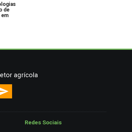
logias
o de
s em
etor agrícola
Redes Sociais