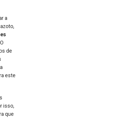
ar a
azoto,
ues
“O
os de
s
 a
ra este
s
r isso,
ra que