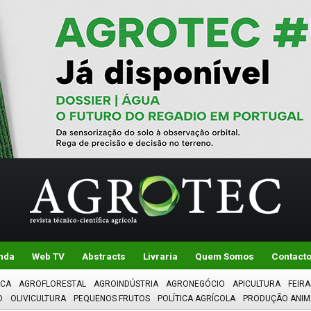
nda
Web TV
Abstracts
Livraria
Quem Somos
Contact
ICA
AGROFLORESTAL
AGROINDÚSTRIA
AGRONEGÓCIO
APICULTURA
FEIRA
O
OLIVICULTURA
PEQUENOS FRUTOS
POLÍTICA AGRÍCOLA
PRODUÇÃO ANIM