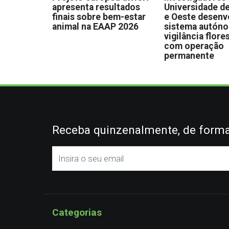
apresenta resultados
Universidade de
finais sobre bem-estar
e Oeste desen
animal na EAAP 2026
sistema autón
vigilância flore
com operação
permanente
Receba quinzenalmente, de forma 
Categorias