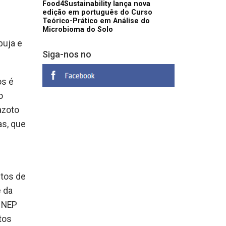
Food4Sustainability lança nova
edição em português do Curso
Teórico-Prático em Análise do
Microbioma do Solo
buja e
Siga-nos no
os é
o
azoto
as, que
utos de
e da
o NEP
tos