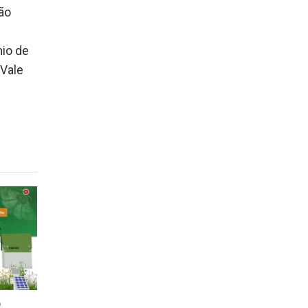
ão
nio de
 Vale
D