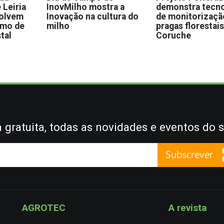
 Leiria
InovMilho mostra a
demonstra tecno
volvem
Inovação na cultura do
de monitorizaçã
omo de
milho
pragas florestai
stal
Coruche
gratuita, todas as novidades e eventos do s
AGROTEC
A revista