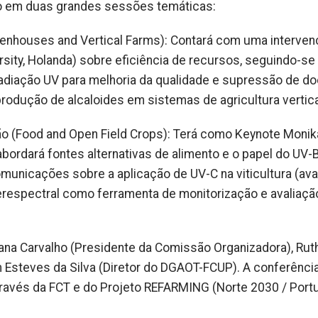
ido em duas grandes sessões temáticas:
eenhouses and Vertical Farms): Contará com uma interve
sity, Holanda) sobre eficiência de recursos, seguindo-se
diação UV para melhoria da qualidade e supressão de d
 produção de alcaloides em sistemas de agricultura vertica
o (Food and Open Field Crops): Terá como Keynote Monik
 abordará fontes alternativas de alimento e o papel do UV
omunicações sobre a aplicação de UV-C na viticultura (ava
respectral como ferramenta de monitorização e avaliaçã
ana Carvalho (Presidente da Comissão Organizadora), Rut
m Esteves da Silva (Diretor do DGAOT-FCUP). A conferênci
ravés da FCT e do Projeto REFARMING (Norte 2030 / Port