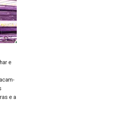
har e
tacam-
s
ras e a