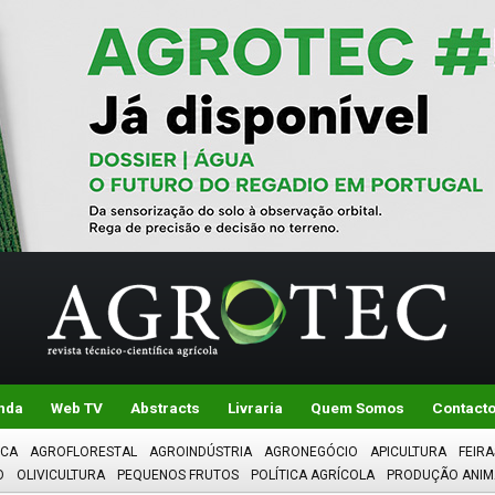
nda
Web TV
Abstracts
Livraria
Quem Somos
Contact
ICA
AGROFLORESTAL
AGROINDÚSTRIA
AGRONEGÓCIO
APICULTURA
FEIRA
O
OLIVICULTURA
PEQUENOS FRUTOS
POLÍTICA AGRÍCOLA
PRODUÇÃO ANIM