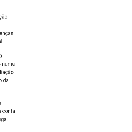
nção
oenças
l.
a
-B numa
liação
o da
h
a conta
ugal