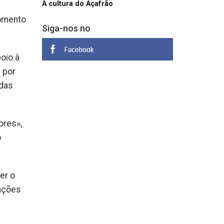
A cultura do Açafrão
momento
Siga-nos no
oio à
 por
adas
ores»,
o
er o
rações