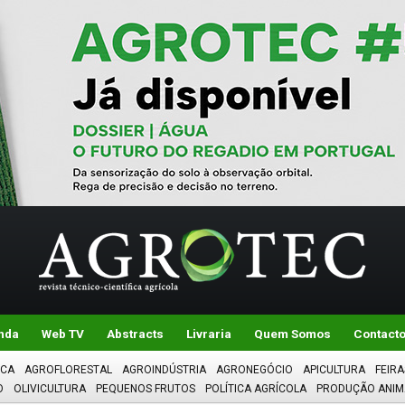
nda
Web TV
Abstracts
Livraria
Quem Somos
Contact
ICA
AGROFLORESTAL
AGROINDÚSTRIA
AGRONEGÓCIO
APICULTURA
FEIRA
O
OLIVICULTURA
PEQUENOS FRUTOS
POLÍTICA AGRÍCOLA
PRODUÇÃO ANIM