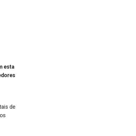
 esta
redores
tais de
jos