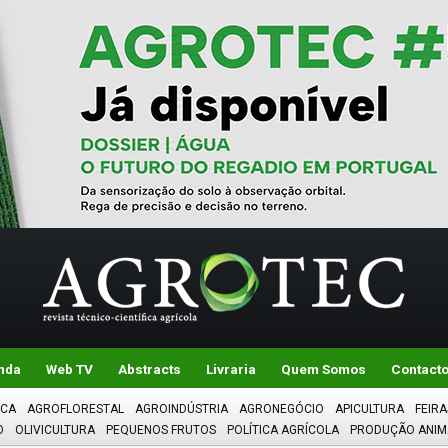
nda
Web TV
Abstracts
Livraria
Quem Somos
Contact
ICA
AGROFLORESTAL
AGROINDÚSTRIA
AGRONEGÓCIO
APICULTURA
FEIRA
O
OLIVICULTURA
PEQUENOS FRUTOS
POLÍTICA AGRÍCOLA
PRODUÇÃO ANIM