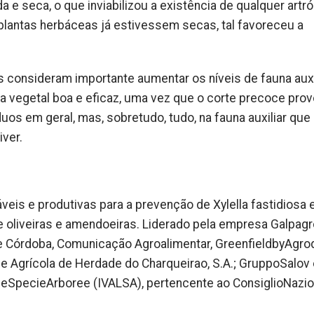
a e seca, o que inviabilizou a existência de qualquer artr
lantas herbáceas já estivessem secas, tal favoreceu a
consideram importante aumentar os níveis de fauna auxil
ra vegetal boa e eficaz, uma vez que o corte precoce pro
os em geral, mas, sobretudo, tudo, na fauna auxiliar que
iver.
veis ​​e produtivas para a prevenção de Xylella fastidiosa
e oliveiras e amendoeiras. Liderado pela empresa Galpagr
e Córdoba, Comunicação Agroalimentar, GreenfieldbyAgro
 Agrícola de Herdade do Charqueirao, S.A.; GruppoSalov 
delleSpecieArboree (IVALSA), pertencente ao ConsiglioNazi