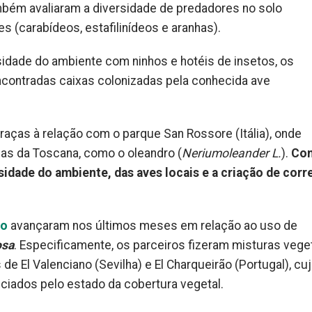
ambém avaliaram a diversidade de predadores no solo
s (carabídeos, estafilinídeos e aranhas).
sidade do ambiente com ninhos e hotéis de insetos, os
ncontradas caixas colonizadas pela conhecida ave
aças à relação com o parque San Rossore (Itália), onde
cas da Toscana, como o oleandro (
Neriumoleander L.
).
Com
rsidade do ambiente, das aves locais e a criação de cor
do
avançaram nos últimos meses em relação ao uso de
osa
. Especificamente, os parceiros fizeram misturas vege
e El Valenciano (Sevilha) e El Charqueirão (Portugal), cu
ciados pelo estado da cobertura vegetal.