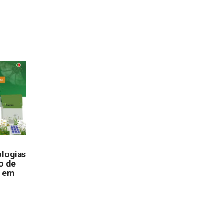
D
logias
o de
s em