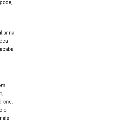
ópode,
iar na
voca
 acaba
 em
o,
drone,
e o
onale