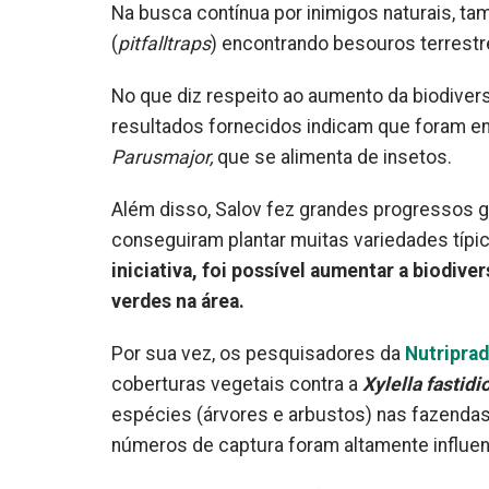
Na busca contínua por inimigos naturais, t
(
pitfalltraps
) encontrando besouros terrestre
No que diz respeito ao aumento da biodiver
resultados fornecidos indicam que foram e
Parusmajor,
que se alimenta de insetos.
Além disso, Salov fez grandes progressos gr
conseguiram plantar muitas variedades típi
iniciativa, foi possível aumentar a biodive
verdes na área.
Por sua vez, os pesquisadores da
Nutripra
coberturas vegetais contra a
Xylella fastidi
espécies (árvores e arbustos) nas fazendas d
números de captura foram altamente influen