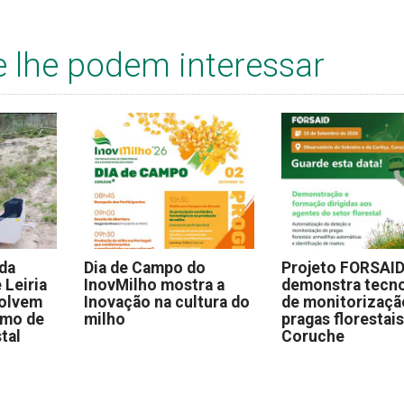
e lhe podem interessar
 da
Dia de Campo do
Projeto FORSAI
 Leiria
InovMilho mostra a
demonstra tecno
volvem
Inovação na cultura do
de monitorizaçã
omo de
milho
pragas florestai
stal
Coruche