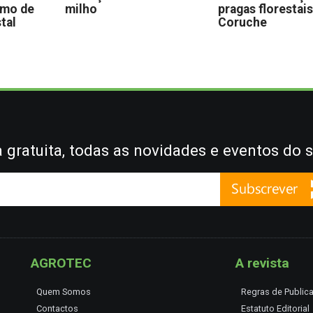
omo de
milho
pragas florestai
stal
Coruche
gratuita, todas as novidades e eventos do s
AGROTEC
A revista
Quem Somos
Regras de Public
Contactos
Estatuto Editorial