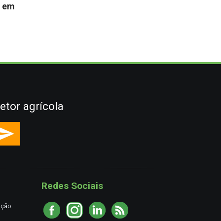
s em
etor agrícola
Redes Sociais
ação