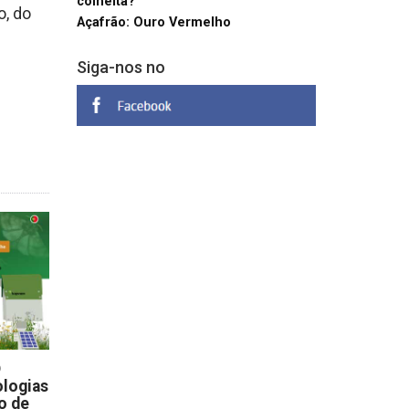
colheita?
o, do
Açafrão: Ouro Vermelho
Siga-nos no
D
logias
o de