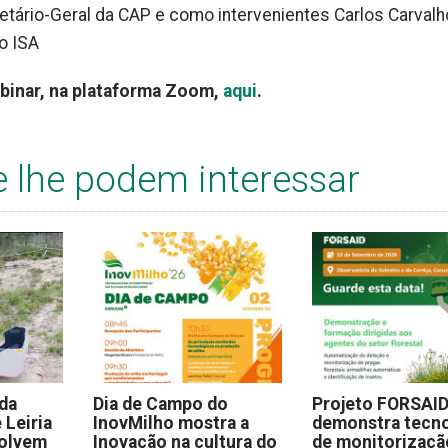
tário-Geral da CAP e como intervenientes Carlos Carvalh
do ISA
binar, na plataforma Zoom,
aqui
.
e lhe podem interessar
 da
Dia de Campo do
Projeto FORSAI
 Leiria
InovMilho mostra a
demonstra tecno
volvem
Inovação na cultura do
de monitorizaçã