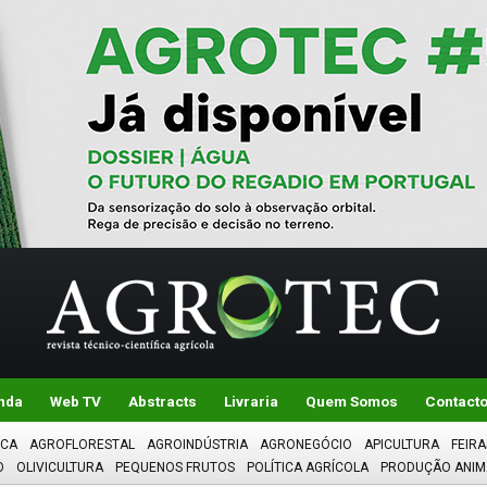
nda
Web TV
Abstracts
Livraria
Quem Somos
Contact
ICA
AGROFLORESTAL
AGROINDÚSTRIA
AGRONEGÓCIO
APICULTURA
FEIRA
O
OLIVICULTURA
PEQUENOS FRUTOS
POLÍTICA AGRÍCOLA
PRODUÇÃO ANIM