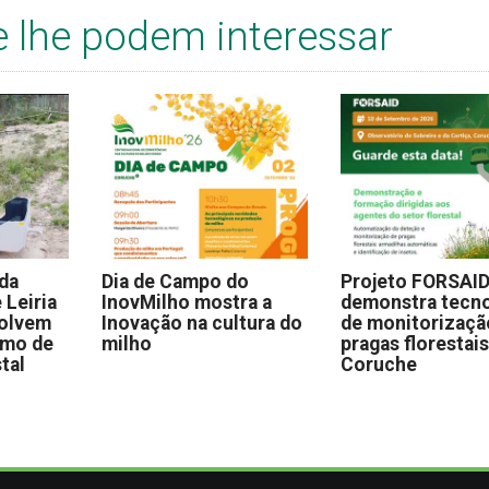
e lhe podem interessar
 da
Dia de Campo do
Projeto FORSAI
 Leiria
InovMilho mostra a
demonstra tecno
volvem
Inovação na cultura do
de monitorizaçã
omo de
milho
pragas florestai
stal
Coruche