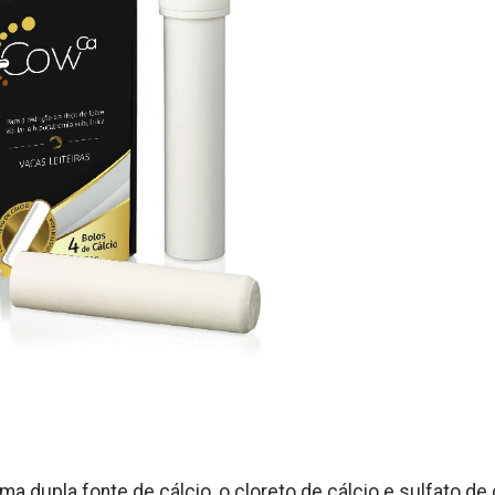
 dupla fonte de cálcio, o cloreto de cálcio e sulfato de 