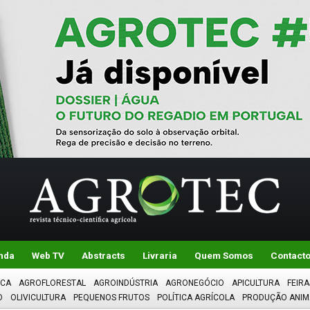
nda
Web TV
Abstracts
Livraria
Quem Somos
Contact
ICA
AGROFLORESTAL
AGROINDÚSTRIA
AGRONEGÓCIO
APICULTURA
FEIRA
O
OLIVICULTURA
PEQUENOS FRUTOS
POLÍTICA AGRÍCOLA
PRODUÇÃO ANIM