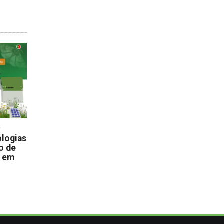
D
logias
o de
s em