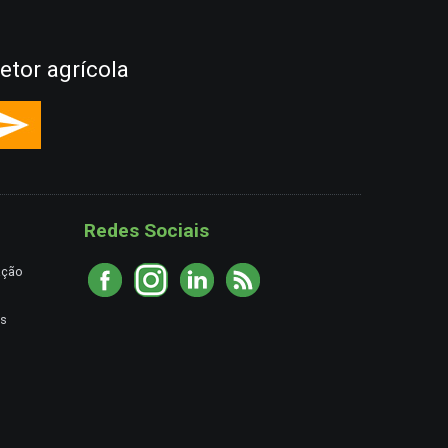
etor agrícola
Redes Sociais
ação
es