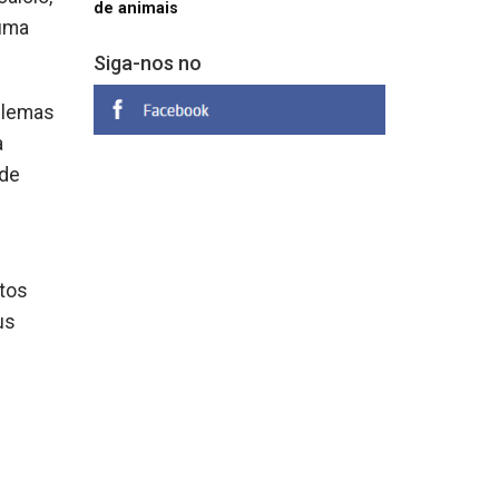
de animais
 uma
Siga-nos no
oblemas
a
 de
tos
us