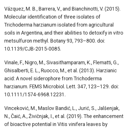
Vázquez, M. B., Barrera, V., and Bianchinotti, V. (2015).
Molecular identification of three isolates of
Trichoderma harzianum isolated from agricultural
soils in Argentina, and their abilities to detoxify in vitro
metsulfuron methyl. Botany 93, 793–800. doi:
10.1139/CJB-2015-0085.
Vinale, F., Nigro, M., Sivasithamparam, K., Flematti, G.,
Ghisalberti, E. L., Ruocco, M., et al. (2013). Harzianic
acid: A novel siderophore from Trichoderma
harzianum. FEMS Microbiol. Lett. 347, 123–129. doi:
10.1111/1574-6968.12231.
Vinceković, M., Maslov Bandić, L., Jurić, S., Jalšenjak,
N., Čaić, A., Živičnjak, I., et al. (2019). The enhancement
of bioactive potential in Vitis vinifera leaves by