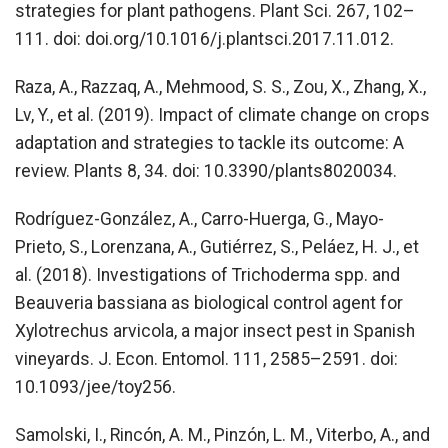
strategies for plant pathogens. Plant Sci. 267, 102–
111. doi: doi.org/10.1016/j.plantsci.2017.11.012.
Raza, A., Razzaq, A., Mehmood, S. S., Zou, X., Zhang, X.,
Lv, Y., et al. (2019). Impact of climate change on crops
adaptation and strategies to tackle its outcome: A
review. Plants 8, 34. doi: 10.3390/plants8020034.
Rodríguez-González, A., Carro-Huerga, G., Mayo-
Prieto, S., Lorenzana, A., Gutiérrez, S., Peláez, H. J., et
al. (2018). Investigations of Trichoderma spp. and
Beauveria bassiana as biological control agent for
Xylotrechus arvicola, a major insect pest in Spanish
vineyards. J. Econ. Entomol. 111, 2585–2591. doi:
10.1093/jee/toy256.
Samolski, I., Rincón, A. M., Pinzón, L. M., Viterbo, A., and