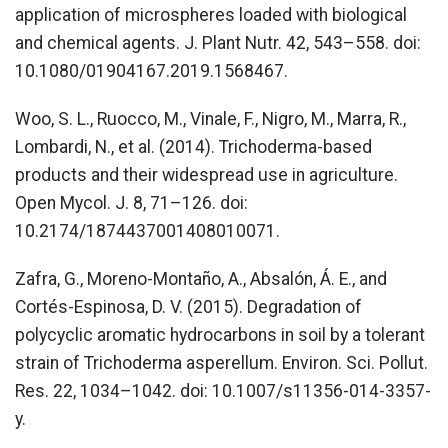
application of microspheres loaded with biological
and chemical agents. J. Plant Nutr. 42, 543–558. doi:
10.1080/01904167.2019.1568467.
Woo, S. L., Ruocco, M., Vinale, F., Nigro, M., Marra, R.,
Lombardi, N., et al. (2014). Trichoderma-based
products and their widespread use in agriculture.
Open Mycol. J. 8, 71–126. doi:
10.2174/1874437001408010071.
Zafra, G., Moreno-Montaño, A., Absalón, Á. E., and
Cortés-Espinosa, D. V. (2015). Degradation of
polycyclic aromatic hydrocarbons in soil by a tolerant
strain of Trichoderma asperellum. Environ. Sci. Pollut.
Res. 22, 1034–1042. doi: 10.1007/s11356-014-3357-
y.