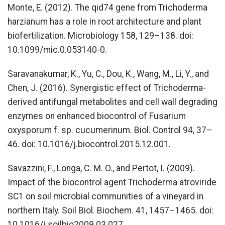
Monte, E. (2012). The qid74 gene from Trichoderma
harzianum has a role in root architecture and plant
biofertilization. Microbiology 158, 129–138. doi:
10.1099/mic.0.053140-0.
Saravanakumar, K., Yu, C., Dou, K., Wang, M., Li, Y., and
Chen, J. (2016). Synergistic effect of Trichoderma-
derived antifungal metabolites and cell wall degrading
enzymes on enhanced biocontrol of Fusarium
oxysporum f. sp. cucumerinum. Biol. Control 94, 37–
46. doi: 10.1016/j.biocontrol.2015.12.001.
Savazzini, F., Longa, C. M. O., and Pertot, I. (2009).
Impact of the biocontrol agent Trichoderma atroviride
SC1 on soil microbial communities of a vineyard in
northern Italy. Soil Biol. Biochem. 41, 1457–1465. doi:
10.1016/j.soilbio2009.03.027.