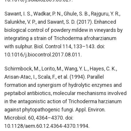
Sawant, I. S., Wadkar, P. N., Ghule, S. B., Rajguru, Y. R.,
Salunkhe, V. P., and Sawant, S. D. (2017). Enhanced
biological control of powdery mildew in vineyards by
integrating a strain of Trichoderma afroharzianum
with sulphur. Biol. Control 114, 133–143. doi:
10.1016/j.biocontrol.2017.08.011.
Schirmbock, M., Lorito, M., Wang, Y. L., Hayes, C. K.,
Arisan-Atac, I., Scala, F., et al. (1994). Parallel
formation and synergism of hydrolytic enzymes and
peptaibol antibiotics, molecular mechanisms involved
in the antagonistic action of Trichoderma harzianum
against phytopathogenic fungi. Appl. Environ.
Microbiol. 60, 4364–4370. doi:
10.1128/aem.60.12.4364-4370.1994.