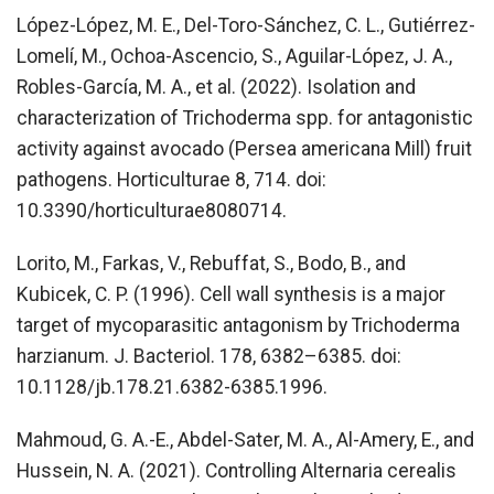
López-López, M. E., Del-Toro-Sánchez, C. L., Gutiérrez-
Lomelí, M., Ochoa-Ascencio, S., Aguilar-López, J. A.,
Robles-García, M. A., et al. (2022). Isolation and
characterization of Trichoderma spp. for antagonistic
activity against avocado (Persea americana Mill) fruit
pathogens. Horticulturae 8, 714. doi:
10.3390/horticulturae8080714.
Lorito, M., Farkas, V., Rebuffat, S., Bodo, B., and
Kubicek, C. P. (1996). Cell wall synthesis is a major
target of mycoparasitic antagonism by Trichoderma
harzianum. J. Bacteriol. 178, 6382–6385. doi:
10.1128/jb.178.21.6382-6385.1996.
Mahmoud, G. A.-E., Abdel-Sater, M. A., Al-Amery, E., and
Hussein, N. A. (2021). Controlling Alternaria cerealis