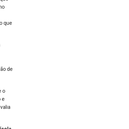
no
do que
s
rão de
e o
o e
valia
ícola