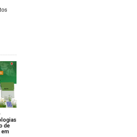
ntos
D
logias
o de
s em