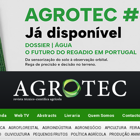
nda
Web TV
Abstracts
Livraria
Quem Somos
Contact
ICA
AGROFLORESTAL
AGROINDÚSTRIA
AGRONEGÓCIO
APICULTURA
FEIRA
O
OLIVICULTURA
PEQUENOS FRUTOS
POLÍTICA AGRÍCOLA
PRODUÇÃO ANIM