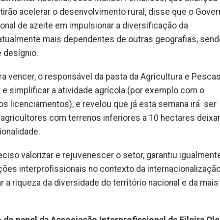
irão acelerar o desenvolvimento rural, disse que o Gover
nal de azeite em impulsionar a diversificação da
atualmente mais dependentes de outras geografias, sen
 desígnio.
a vencer, o responsável da pasta da Agricultura e Pesca
e simplificar a atividade agrícola (por exemplo com o
os licenciamentos), e revelou que já esta semana irá ser
 agricultores com terrenos inferiores a 10 hectares deixa
ionalidade.
iso valorizar e rejuvenescer o setor, garantiu igualment
ções interprofissionais no contexto da internacionalizaçã
 a riqueza da diversidade do território nacional e da mais 
do papel da Associação Interprofissional da Fileira Ole