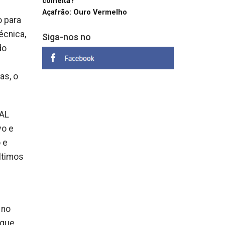
colheita?
Açafrão: Ouro Vermelho
o para
écnica,
Siga-nos no
do
as, o
AAL
vo e
 e
ltimos
 no
 que