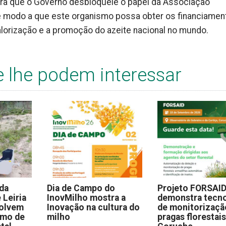
ra que o Governo desbloqueie o papel da Associação
), de modo a que este organismo possa obter os financiame
valorização e a promoção do azeite nacional no mundo.
e lhe podem interessar
 da
Dia de Campo do
Projeto FORSAI
 Leiria
InovMilho mostra a
demonstra tecno
volvem
Inovação na cultura do
de monitorizaçã
omo de
milho
pragas florestai