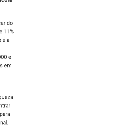
sar do
de 11%
e é a
a
000 e
os em
iqueza
ntrar
 para
nal.