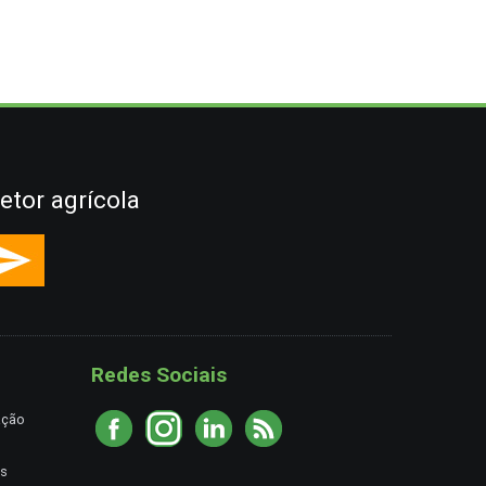
etor agrícola
Redes Sociais
ação
es