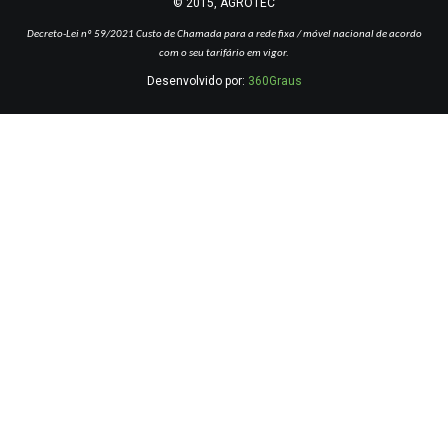
© 2015, AGROTEC
Decreto-Lei nº 59/2021
Custo de Chamada para a rede fixa / móvel nacional de acordo
com o seu tarifário em vigor.
Desenvolvido por:
360Graus