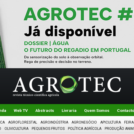
nda
Web TV
Abstracts
Livraria
Quem Somos
Contact
ICA
AGROFLORESTAL
AGROINDÚSTRIA
AGRONEGÓCIO
APICULTURA
FEIRA
O
OLIVICULTURA
PEQUENOS FRUTOS
POLÍTICA AGRÍCOLA
PRODUÇÃO ANIM