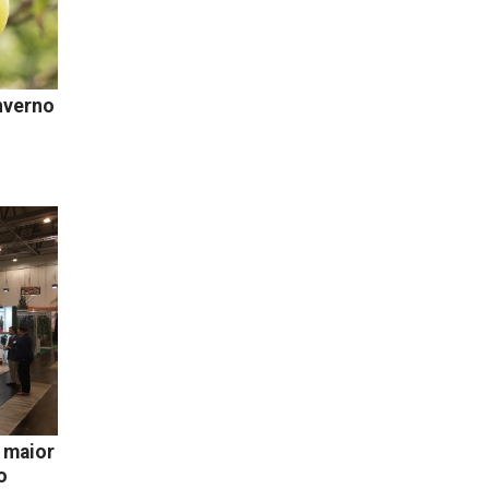
nverno
 maior
o