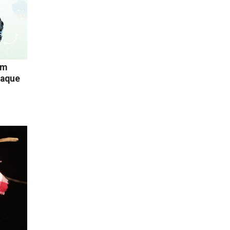
em
taque