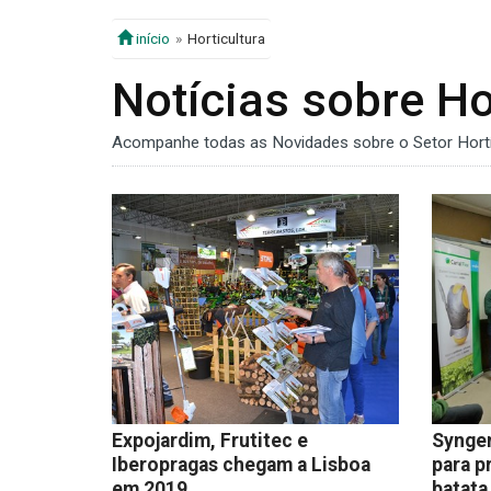
início
Horticultura
Notícias sobre Ho
Acompanhe todas as Novidades sobre o Setor Hortí
Expojardim, Frutitec e
Syngen
Iberopragas chegam a Lisboa
para p
em 2019
batata