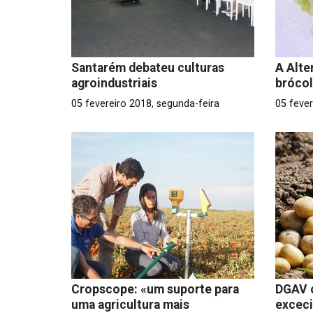
Santarém debateu culturas
A Alte
agroindustriais
bróco
05 fevereiro 2018, segunda-feira
05 fever
Cropscope: «um suporte para
DGAV 
uma agricultura mais
exceci