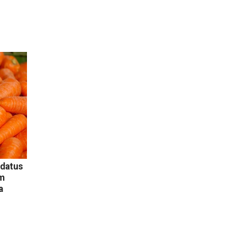
idatus
um
a