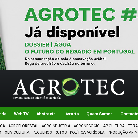
nda
Web TV
Abstracts
Livraria
Quem Somos
Contact
ICA
AGROFLORESTAL
AGROINDÚSTRIA
AGRONEGÓCIO
APICULTURA
FEIRA
O
OLIVICULTURA
PEQUENOS FRUTOS
POLÍTICA AGRÍCOLA
PRODUÇÃO ANIM