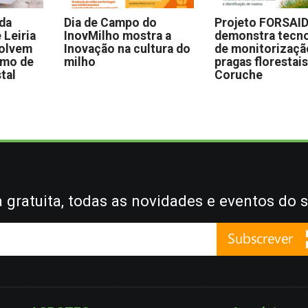
 da
Dia de Campo do
Projeto FORSAI
 Leiria
InovMilho mostra a
demonstra tecno
volvem
Inovação na cultura do
de monitorizaçã
omo de
milho
pragas florestai
stal
Coruche
gratuita, todas as novidades e eventos do s