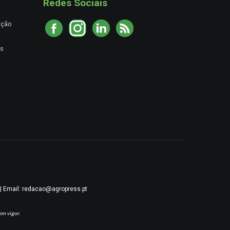
Redes Sociais
ação
es
9 | Email: redacao@agropress.pt
em vigor.