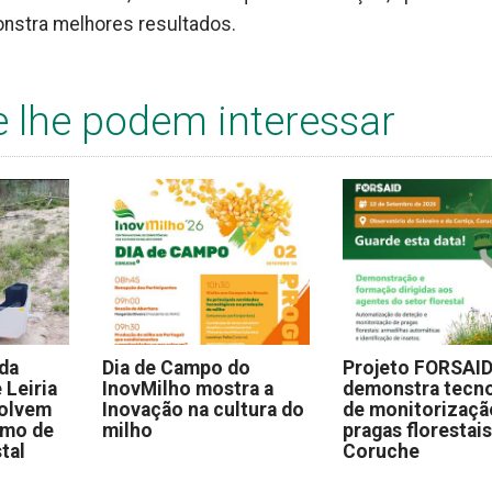
monstra melhores resultados.
e lhe podem interessar
 da
Dia de Campo do
Projeto FORSAI
 Leiria
InovMilho mostra a
demonstra tecno
volvem
Inovação na cultura do
de monitorizaçã
omo de
milho
pragas florestai
stal
Coruche