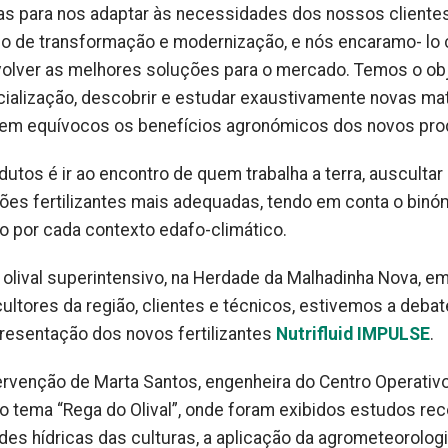
as para nos adaptar às necessidades dos nossos clientes
sso de transformação e modernização, e nós encaramo- lo
volver as melhores soluções para o mercado. Temos o ob
alização, descobrir e estudar exaustivamente novas mat
sem equívocos os benefícios agronómicos dos novos pro
utos é ir ao encontro de quem trabalha a terra, auscultar
ões fertilizantes mais adequadas, tendo em conta o binó
o por cada contexto edafo-climático.
 olival superintensivo, na Herdade da Malhadinha Nova, em
ultores da região, clientes e técnicos, estivemos a debat
apresentação dos novos fertilizantes
Nutrifluid IMPULSE
.
rvenção de Marta Santos, engenheira do Centro Operativo
o tema “Rega do Olival”, onde foram exibidos estudos re
es hídricas das culturas, a aplicação da agrometeorolog