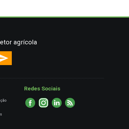
etor agrícola
Redes Sociais
ação
es