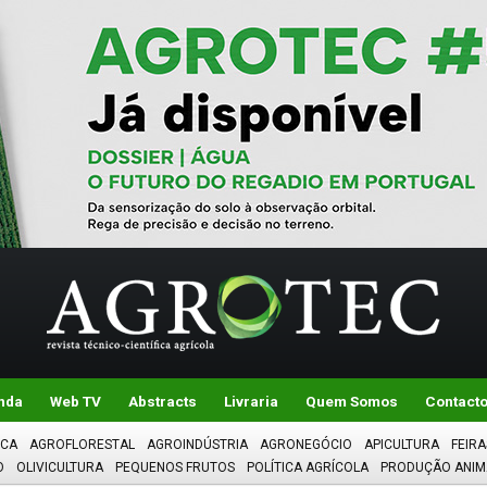
nda
Web TV
Abstracts
Livraria
Quem Somos
Contact
ICA
AGROFLORESTAL
AGROINDÚSTRIA
AGRONEGÓCIO
APICULTURA
FEIRA
O
OLIVICULTURA
PEQUENOS FRUTOS
POLÍTICA AGRÍCOLA
PRODUÇÃO ANIM