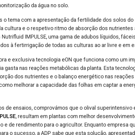
 monitorização da água no solo.
os o tema com a apresentação da fertilidade dos solos do
da cultura e o respetivo ritmo de absorção dos nutrientes
 Nutrifluid IMPULSE, uma gama de adubos líquidos, fácei
ados à fertirrigação de todas as culturas ao ar livre e em e
ra e exclusiva tecnologia eON que funciona como um im
a gasta nas reações metabólicas da planta. Esta tecnolog
bsorção dos nutrientes e o balanço energético nas reações
como melhorar a capacidade das folhas em captar a ener
os de ensaios, comprovámos que o olival superintensivo 
IMPULSE
, resultam em plantas com melhor desenvolviment
o e de rendimento para o agricultor. Enquanto empresa q
para o sucesso, a ADP sabe que esta solução, apresenta