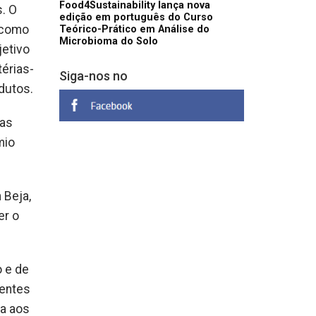
Food4Sustainability lança nova
. O
edição em português do Curso
 como
Teórico-Prático em Análise do
Microbioma do Solo
jetivo
érias-
Siga-nos no
dutos.
 as
mio
 Beja,
er o
 e de
centes
ia aos