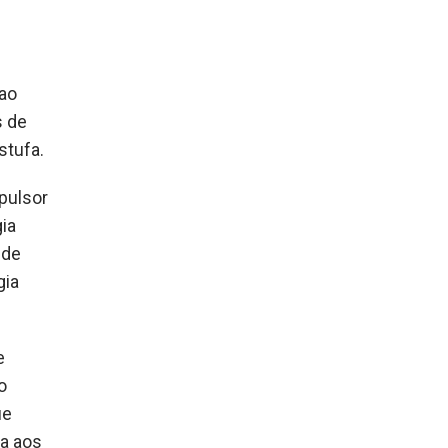
 ao
s de
stufa.
pulsor
ia
 de
gia
e
o
ue
da aos