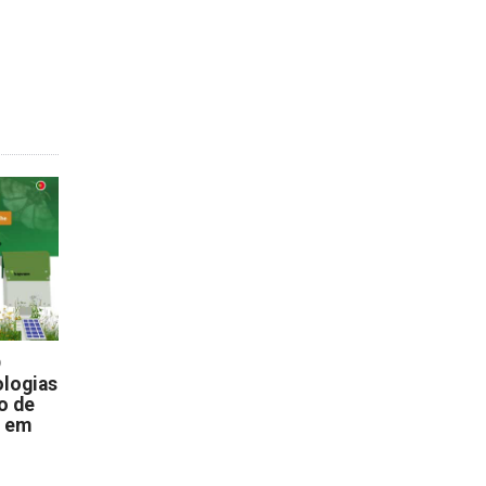
D
logias
o de
s em