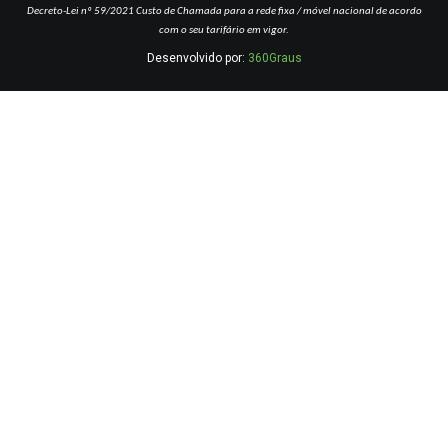
Decreto-Lei nº 59/2021
Custo de Chamada para a rede fixa / móvel nacional de acordo
com o seu tarifário em vigor.
Desenvolvido por:
360Graus