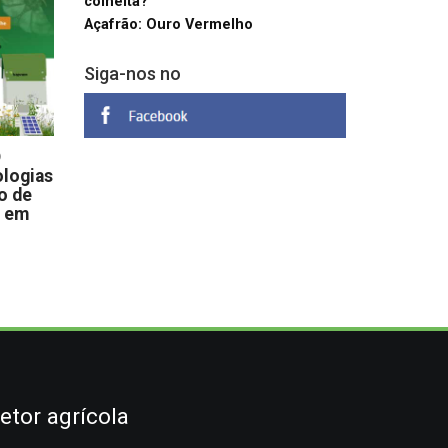
colheita?
Açafrão: Ouro Vermelho
Siga-nos no
D
logias
o de
s em
etor agrícola