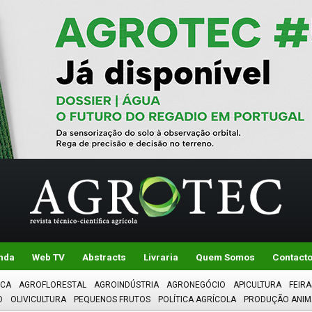
nda
Web TV
Abstracts
Livraria
Quem Somos
Contact
ICA
AGROFLORESTAL
AGROINDÚSTRIA
AGRONEGÓCIO
APICULTURA
FEIRA
O
OLIVICULTURA
PEQUENOS FRUTOS
POLÍTICA AGRÍCOLA
PRODUÇÃO ANIM