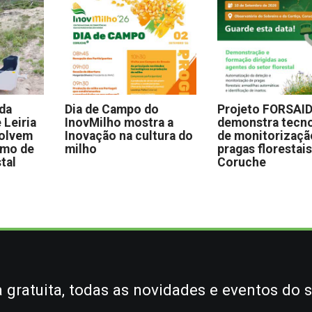
 da
Dia de Campo do
Projeto FORSAI
 Leiria
InovMilho mostra a
demonstra tecno
volvem
Inovação na cultura do
de monitorizaçã
omo de
milho
pragas florestai
stal
Coruche
gratuita, todas as novidades e eventos do s