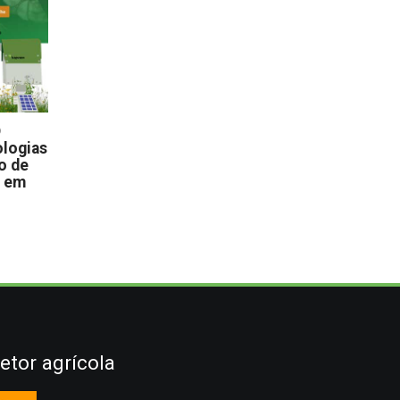
D
logias
o de
s em
etor agrícola