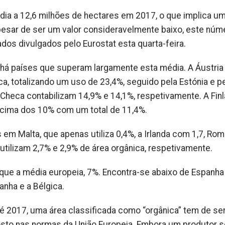
ndia a 12,6 milhões de hectares em 2017, o que implica u
Apesar de ser um valor consideravelmente baixo, este núm
os divulgados pelo Eurostat esta quarta-feira.
 há países que superam largamente esta média. A Áustria
ica, totalizando um uso de 23,4%, seguido pela Estónia e p
 Checa contabilizam 14,9% e 14,1%, respetivamente. A Finl
 acima dos 10% com um total de 11,4%.
m Malta, que apenas utiliza 0,4%, a Irlanda com 1,7, Rom
utilizam 2,7% e 2,9% de área orgânica, respetivamente.
e a média europeia, 7%. Encontra-se abaixo de Espanha
nha e a Bélgica.
é 2017, uma área classificada como “orgânica” tem de se
osto nas normas da União Europeia. Embora um produtor s