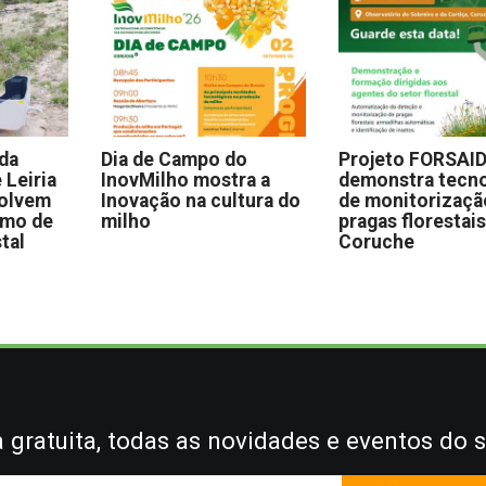
 da
Dia de Campo do
Projeto FORSAI
 Leiria
InovMilho mostra a
demonstra tecno
volvem
Inovação na cultura do
de monitorizaçã
omo de
milho
pragas florestai
stal
Coruche
gratuita, todas as novidades e eventos do s