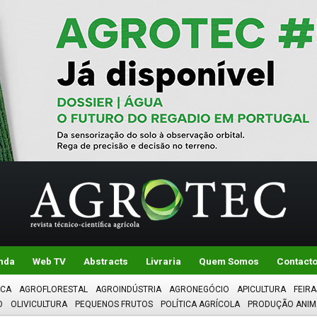
nda
Web TV
Abstracts
Livraria
Quem Somos
Contact
ICA
AGROFLORESTAL
AGROINDÚSTRIA
AGRONEGÓCIO
APICULTURA
FEIRA
O
OLIVICULTURA
PEQUENOS FRUTOS
POLÍTICA AGRÍCOLA
PRODUÇÃO ANIM