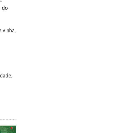
e do
 vinha,
idade,