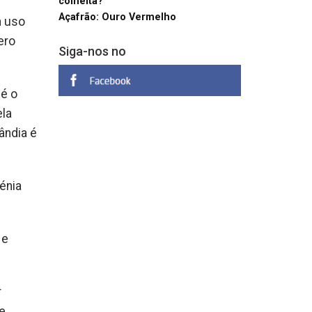
colheita?
Açafrão: Ouro Vermelho
m uso
ero
Siga-nos no
 é o
ela
ândia é
énia
 e
r
e