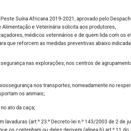
 Peste Suína Africana 2019-2021, aprovado pelo Despacho
 Alimentação e Veterinária solicita aos produtores,
 caçadores, médicos veterinários e de quem lida com os e
ara que reforcem as medidas preventivas abaixo indicada
ossegurança nas explorações, nos centros de agrupament
 biossegurança nos transportes, nomeadamente no respei
sportam os animais;
no ato da caça;
 lavaduras (art.º 23.º Decreto-lei n.º 143/2003 de 2 de ju
ue os contenham ou deles derivem (alínea b) art.º 11 do