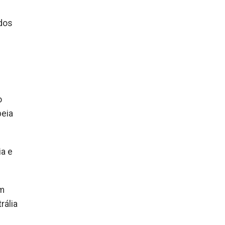
ados
o
peia
ia e
em
rália