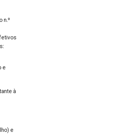
 n.º
fetivos
s:
o e
tante à
lho) e