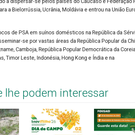
ndo a dispersar-se pelos países do Cáucaso e Federação 
a a Bielorrússia, Ucrânia, Moldávia e entrou na União Eur
focos de PSA em suínos domésticos na República da Sérvi
seminar-se por vastas áreas da República Popular da Chi
etname, Camboja, República Popular Democrática da Corei
nas, Timor Leste, Indonésia, Hong Kong e Índia e na
e lhe podem interessar