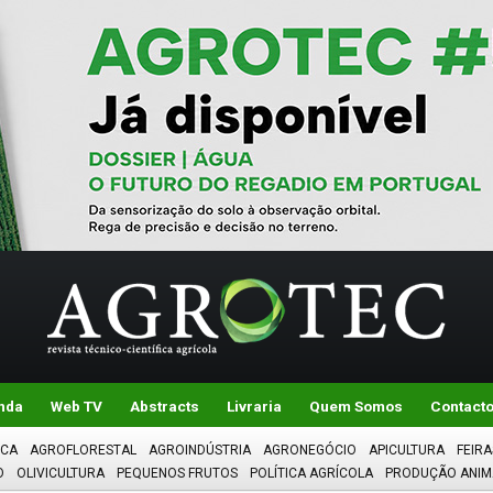
nda
Web TV
Abstracts
Livraria
Quem Somos
Contact
ICA
AGROFLORESTAL
AGROINDÚSTRIA
AGRONEGÓCIO
APICULTURA
FEIRA
O
OLIVICULTURA
PEQUENOS FRUTOS
POLÍTICA AGRÍCOLA
PRODUÇÃO ANIM