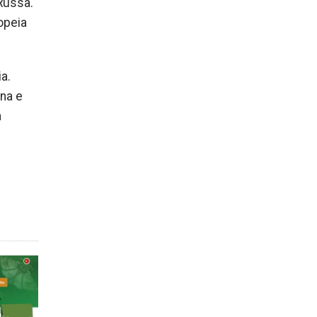
Russa.
opeia
a.
na e
a