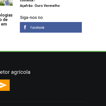
colheita?
Açafrão: Ouro Vermelho
D
logias
Siga-nos no
o de
s em
etor agrícola