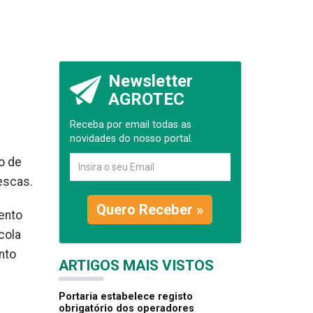
Newsletter
AGROTEC
Receba por email todas as
novidades do nosso portal.
o de
escas.
Quero Receber »
ento
cola
nto
ARTIGOS MAIS VISTOS
Portaria estabelece registo
obrigatório dos operadores