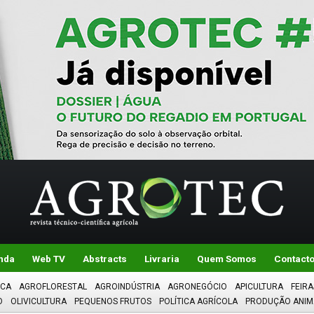
nda
Web TV
Abstracts
Livraria
Quem Somos
Contact
ICA
AGROFLORESTAL
AGROINDÚSTRIA
AGRONEGÓCIO
APICULTURA
FEIRA
O
OLIVICULTURA
PEQUENOS FRUTOS
POLÍTICA AGRÍCOLA
PRODUÇÃO ANIM