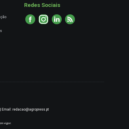
Redes Sociais
ação
es
9 | Email: redacao@agropress.pt
em vigor.