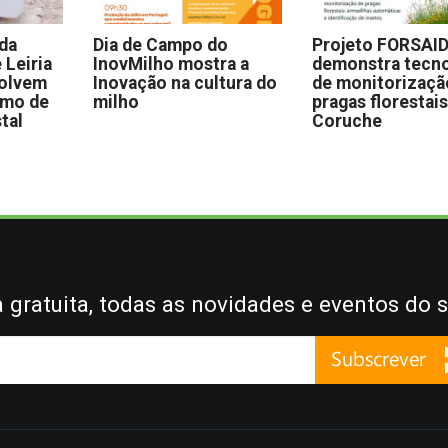
 da
Dia de Campo do
Projeto FORSAI
 Leiria
InovMilho mostra a
demonstra tecno
volvem
Inovação na cultura do
de monitorizaçã
omo de
milho
pragas florestai
stal
Coruche
gratuita, todas as novidades e eventos do s