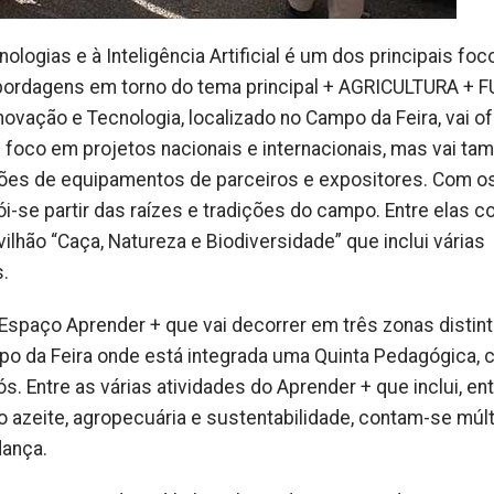
logias e à Inteligência Artificial é um dos principais foc
abordagens em torno do tema principal + AGRICULTURA + 
novação e Tecnologia, localizado no Campo da Feira, vai o
foco em projetos nacionais e internacionais, mas vai t
ões de equipamentos de parceiros e expositores. Com o
i-se partir das raízes e tradições do campo. Entre elas c
lhão “Caça, Natureza e Biodiversidade” que inclui várias
s.
 Espaço Aprender + que vai decorrer em três zonas distint
mpo da Feira onde está integrada uma Quinta Pedagógica, 
avós. Entre as várias atividades do Aprender + que inclui, en
 do azeite, agropecuária e sustentabilidade, contam-se múlt
dança.