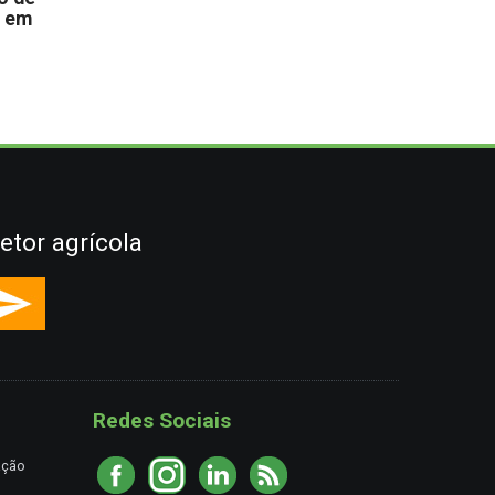
s em
etor agrícola
Redes Sociais
ação