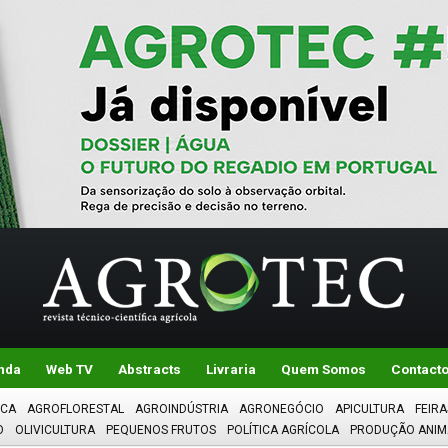
nda
Web TV
Abstracts
Livraria
Quem Somos
Contact
ICA
AGROFLORESTAL
AGROINDÚSTRIA
AGRONEGÓCIO
APICULTURA
FEIRA
O
OLIVICULTURA
PEQUENOS FRUTOS
POLÍTICA AGRÍCOLA
PRODUÇÃO ANIM