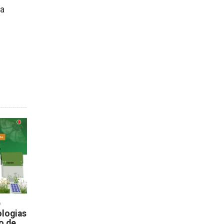
 a
D
logias
o de