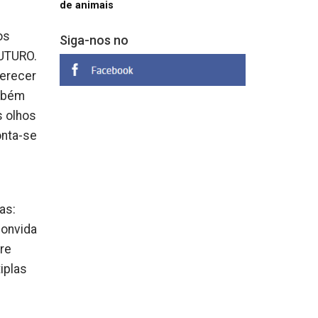
de animais
os
Siga-nos no
FUTURO.
ferecer
ambém
s olhos
onta-se
as:
convida
tre
iplas