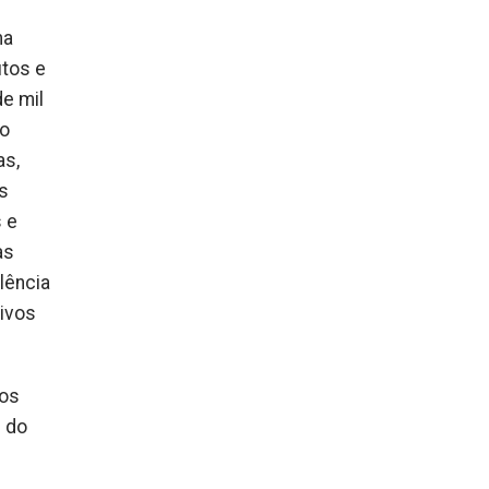
ma
utos e
e mil
no
as,
s
 e
as
lência
tivos
 os
s do