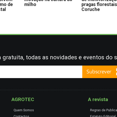
omo de
milho
pragas florestai
stal
Coruche
gratuita, todas as novidades e eventos do s
AGROTEC
A revista
Quem Somos
Regras de Public
Contactos
Estatuto Editorial