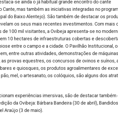
destaca-se ainda o já habitual grande encontro do cante
do Cante, mas também as iniciativas integradas no progra
pal do Baixo Alentejo). São também de destacar os prod
revelam os seus mais recentes investimentos. Com mais d
 de 100 mil visitantes, a Ovibeja apresenta-se no moder
 em 10 hectares de infraestruturas cobertas e descobert
se entre o campo e a cidade. O Pavilhão Institucional, o
uem, entre outras atividades, demonstrações de máquinas
, as provas equestres, os concursos de ovinos e suínos, 
bares e quiosques, os produtos agroalimentares de exce
 pão, mel, o artesanato, os colóquios, são alguns dos atra
orcionam experiências imersivas, são de destacar também
ção da Ovibeja: Bárbara Bandeira (30 de abril), Bandido
el Araújo (3 de maio).