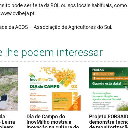
ânsito pode ser feita da BOL ou nos locais habituais, como
m www.ovibeja.pt
dade da ACOS – Associação de Agricultores do Sul.
e lhe podem interessar
 da
Dia de Campo do
Projeto FORSAI
 Leiria
InovMilho mostra a
demonstra tecno
volvem
Inovação na cultura do
de monitorizaçã