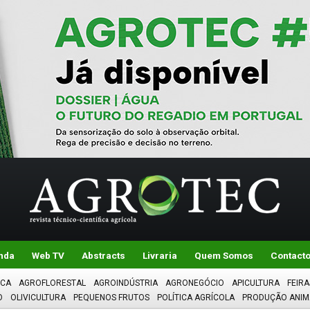
nda
Web TV
Abstracts
Livraria
Quem Somos
Contact
ICA
AGROFLORESTAL
AGROINDÚSTRIA
AGRONEGÓCIO
APICULTURA
FEIRA
O
OLIVICULTURA
PEQUENOS FRUTOS
POLÍTICA AGRÍCOLA
PRODUÇÃO ANIM