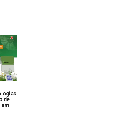
D
logias
o de
s em