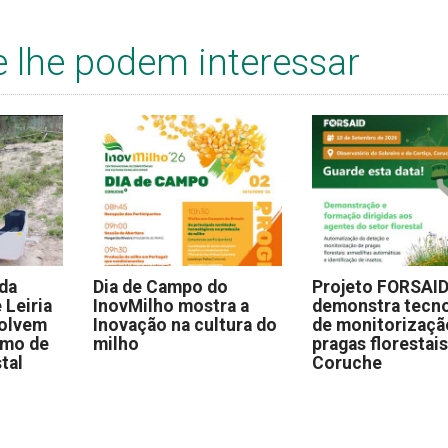
e lhe podem interessar
 da
Dia de Campo do
Projeto FORSAI
 Leiria
InovMilho mostra a
demonstra tecno
volvem
Inovação na cultura do
de monitorizaçã
omo de
milho
pragas florestai
stal
Coruche