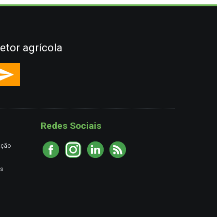
etor agrícola
Redes Sociais
ação
es