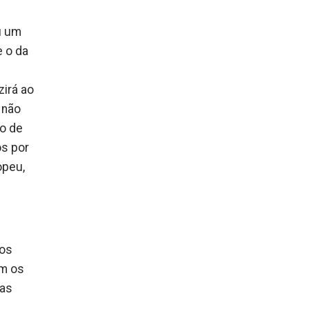
u um
e o da
zirá ao
 não
ão de
os por
opeu,
 os
am os
nas