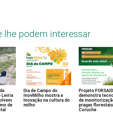
e lhe podem interessar
 da
Dia de Campo do
Projeto FORSAI
 Leiria
InovMilho mostra a
demonstra tecno
volvem
Inovação na cultura do
de monitorizaçã
omo de
milho
pragas florestai
stal
Coruche