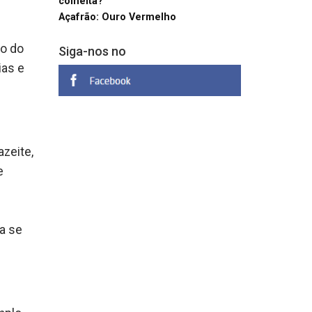
colheita?
Açafrão: Ouro Vermelho
ão do
Siga-nos no
ias e
zeite,
e
a se