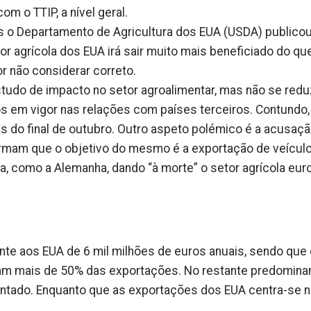
 o TTIP, a nível geral.
nas o Departamento de Agricultura dos EUA (USDA) publico
r agrícola dos EUA irá sair muito mais beneficiado do qu
r não considerar correto.
tudo de impacto no setor agroalimentar, mas não se redu
s em vigor nas relações com países terceiros. Contundo,
es do final de outubro. Outro aspeto polémico é a acusaç
irmam que o objetivo do mesmo é a exportação de veícul
a, como a Alemanha, dando “à morte” o setor agrícola eur
nte aos EUA de 6 mil milhões de euros anuais, sendo que
tam mais de 50% das exportações. No restante predomin
entado. Enquanto que as exportações dos EUA centra-se 