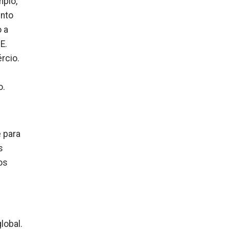
mplo,
ento
 a
E.
rcio.
o.
 para
s
os
lobal.