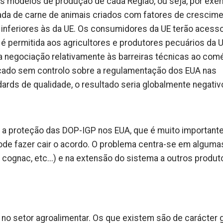
s modelos de produção de cada Região, ou seja, por exe
rada de carne de animais criados com fatores de crescim
inferiores às da UE. Os consumidores da UE terão acesso
 permitida aos agricultores e produtores pecuários da U
a negociação relativamente às barreiras técnicas ao comé
ado sem controlo sobre a regulamentação dos EUA nas
dards de qualidade, o resultado seria globalmente negativ
 a proteção das DOP-IGP nos EUA, que é muito importante
ode fazer cair o acordo. O problema centra-se em alguma
ognac, etc...) e na extensão do sistema a outros produt
o setor agroalimentar. Os que existem são de carácter g