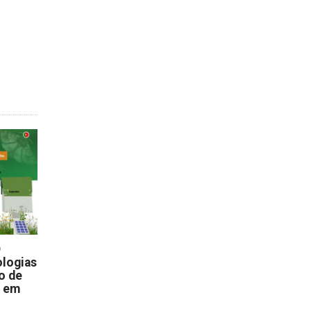
D
logias
o de
s em