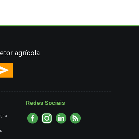
etor agrícola
Redes Sociais
ação
es