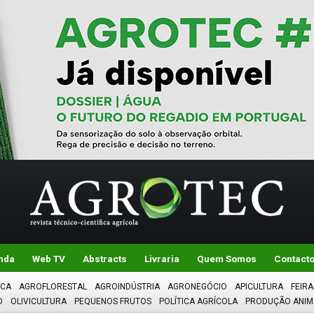
nda
Web TV
Abstracts
Livraria
Quem Somos
Contact
ICA
AGROFLORESTAL
AGROINDÚSTRIA
AGRONEGÓCIO
APICULTURA
FEIRA
O
OLIVICULTURA
PEQUENOS FRUTOS
POLÍTICA AGRÍCOLA
PRODUÇÃO ANIM