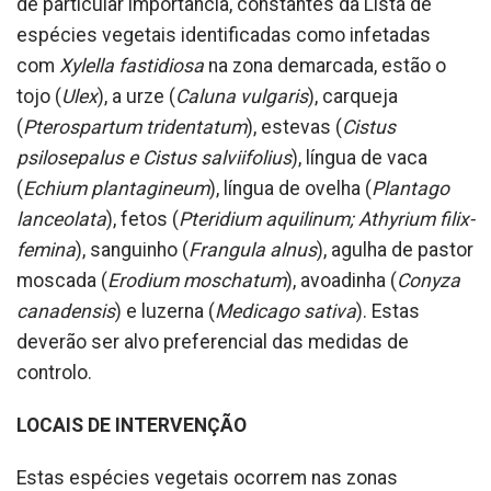
de particular importância, constantes da Lista de
espécies vegetais identificadas como infetadas
com
Xylella fastidiosa
na zona demarcada, estão o
tojo (
Ulex
), a urze (
Caluna vulgaris
), carqueja
(
Pterospartum tridentatum
), estevas (
Cistus
psilosepalus e Cistus salviifolius
), língua de vaca
(
Echium plantagineum
), língua de ovelha (
Plantago
lanceolata
), fetos (
Pteridium aquilinum; Athyrium filix-
femina
), sanguinho (
Frangula alnus
), agulha de pastor
moscada (
Erodium moschatum
), avoadinha (
Conyza
canadensis
) e luzerna (
Medicago sativa
). Estas
deverão ser alvo preferencial das medidas de
controlo.
LOCAIS DE INTERVENÇÃO
Estas espécies vegetais ocorrem nas zonas