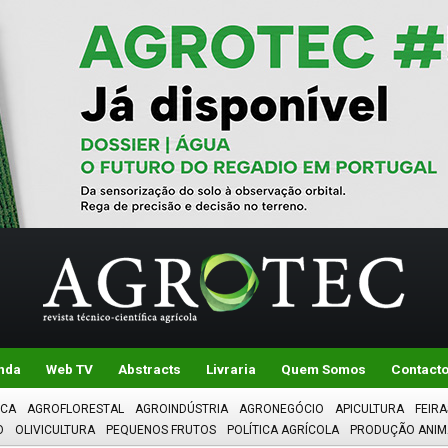
nda
Web TV
Abstracts
Livraria
Quem Somos
Contact
ICA
AGROFLORESTAL
AGROINDÚSTRIA
AGRONEGÓCIO
APICULTURA
FEIRA
O
OLIVICULTURA
PEQUENOS FRUTOS
POLÍTICA AGRÍCOLA
PRODUÇÃO ANIM