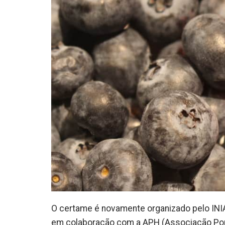
O certame é novamente organizado pelo INIAV, 
em colaboração com a APH (Associação Port