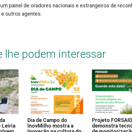
 um painel de oradores nacionais e estrangeiros de reco
s e outros agentes.
e lhe podem interessar
 da
Dia de Campo do
Projeto FORSAI
 Leiria
InovMilho mostra a
demonstra tecno
volvem
Inovação na cultura do
de monitorizaçã