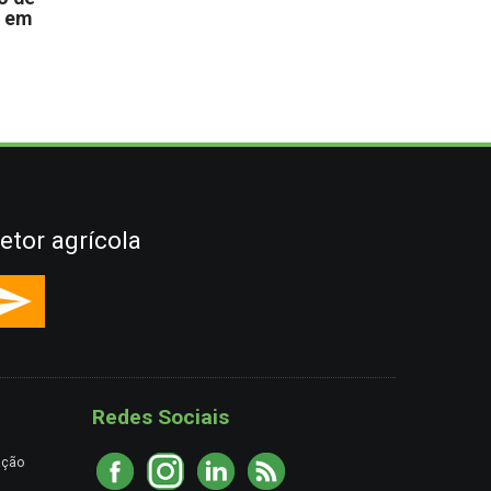
s em
etor agrícola
Redes Sociais
ação