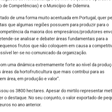
ro de Competências) e o Município de Odemira.
ado de uma forma muito acentuada em Portugal, quer pe
tais que algumas regiões possuem para produzir para o
competência da maioria dos empresários/produtores env
retende-se analisar e debater áreas fundamentais para a
 pequenos frutos que não coloquem em causa a competiti
possível ler-se no comunicado da organização.
com uma dinâmica extremamente forte ao nível da produç
reas da hortofruticultura que mais contribui para as
em área, em produção e valor".
ssou os 3800 hectares. Apesar do mirtilo representar me
er o destaque. No seu conjunto, o valor exportado de pe
euros no ano anterior.