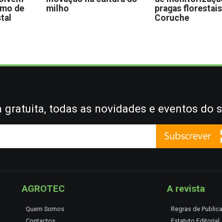
omo de
milho
pragas florestai
stal
Coruche
gratuita, todas as novidades e eventos do s
AGROTEC
A revista
Quem Somos
Regras de Public
Contactos
Estatuto Editorial