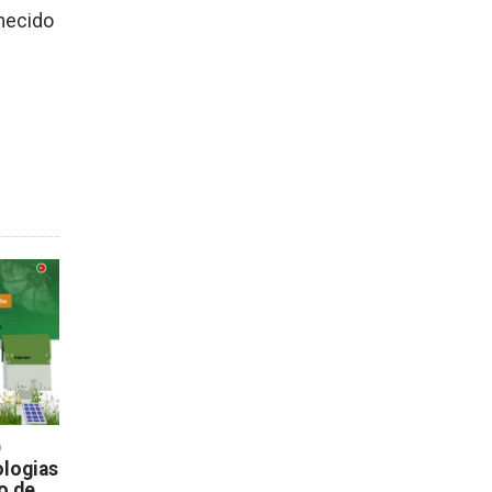
nhecido
D
logias
o de