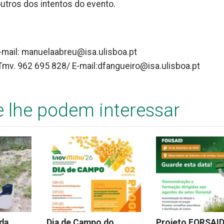
utros dos intentos do evento.
E-mail: manuelaabreu@isa.ulisboa.pt
 Tmv. 962 695 828/ E-mail:dfangueiro@isa.ulisboa.pt
e lhe podem interessar
 da
Dia de Campo do
Projeto FORSAI