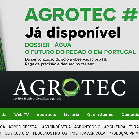
nda
Web TV
Abstracts
Livraria
Quem Somos
Contact
ICA
AGROFLORESTAL
AGROINDÚSTRIA
AGRONEGÓCIO
APICULTURA
FEIRA
O
OLIVICULTURA
PEQUENOS FRUTOS
POLÍTICA AGRÍCOLA
PRODUÇÃO ANIM