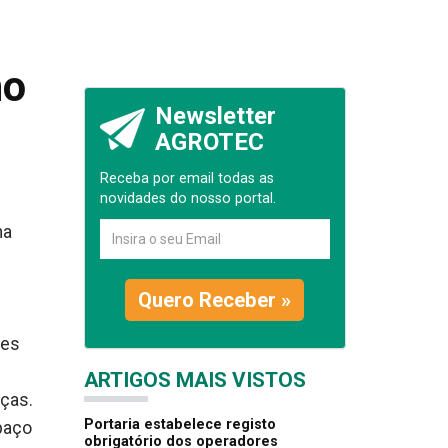
no
Newsletter
AGROTEC
Receba por email todas as
novidades do nosso portal.
ha
Quero Receber »
des
ARTIGOS MAIS VISTOS
nças.
Portaria estabelece registo
paço
obrigatório dos operadores