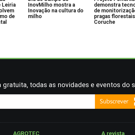
 Leiria
InovMilho mostra a
demonstra tecno
volvem
Inovação na cultura do
de monitorizaçã
omo de
milho
pragas florestai
stal
Coruche
gratuita, todas as novidades e eventos do s
AGROTEC
A revista