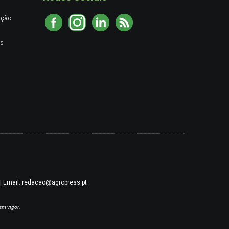
ação
es
9 | Email: redacao@agropress.pt
em vigor.