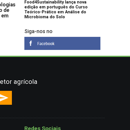
Food4Sustainability lança nova
logias
edição em português do Curso
o de
Teórico-Prático em Análise do
s em
Microbioma do Solo
Siga-nos no
etor agrícola
Redes Sociais