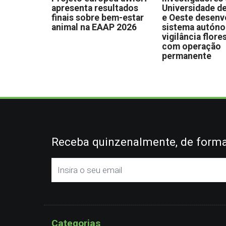
apresenta resultados
Universidade de
finais sobre bem-estar
e Oeste desen
animal na EAAP 2026
sistema autón
vigilância flore
com operação
permanente
Receba quinzenalmente, de forma 
Categorias