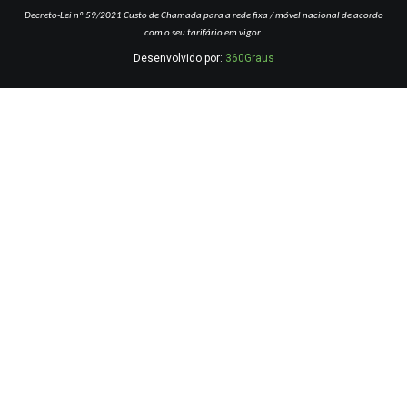
Decreto-Lei nº 59/2021
Custo de Chamada para a rede fixa / móvel nacional de acordo
com o seu tarifário em vigor.
Desenvolvido por:
360Graus