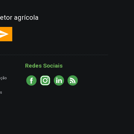
etor agrícola
Redes Sociais
ação
es