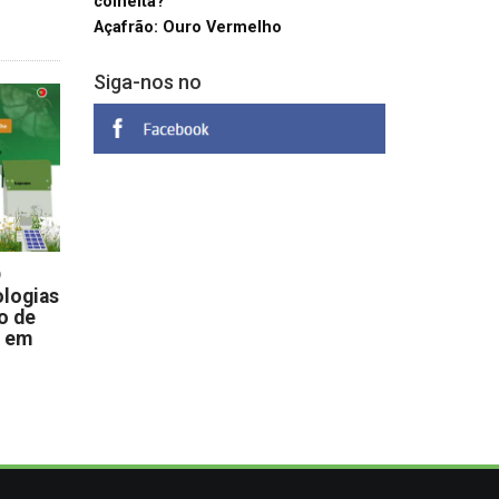
colheita?
Açafrão: Ouro Vermelho
Siga-nos no
D
logias
o de
s em