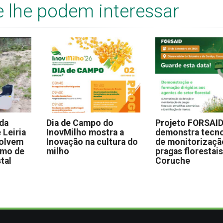
e lhe podem interessar
 da
Dia de Campo do
Projeto FORSAI
 Leiria
InovMilho mostra a
demonstra tecno
volvem
Inovação na cultura do
de monitorizaçã
omo de
milho
pragas florestai
stal
Coruche