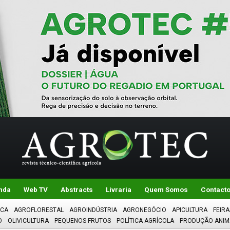
nda
Web TV
Abstracts
Livraria
Quem Somos
Contact
ICA
AGROFLORESTAL
AGROINDÚSTRIA
AGRONEGÓCIO
APICULTURA
FEIRA
O
OLIVICULTURA
PEQUENOS FRUTOS
POLÍTICA AGRÍCOLA
PRODUÇÃO ANIM