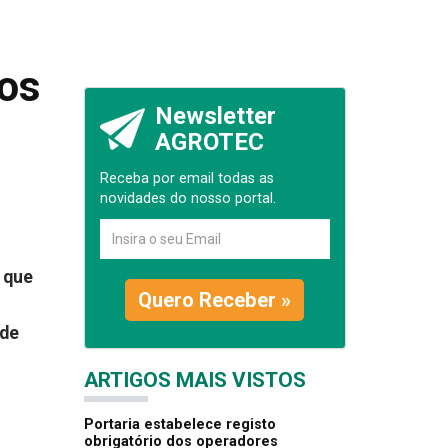
aos
Newsletter
AGROTEC
Receba por email todas as
novidades do nosso portal.
, que
Quero Receber »
 de
ARTIGOS MAIS VISTOS
Portaria estabelece registo
obrigatório dos operadores