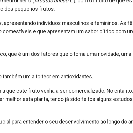
 medronheiro (
Arbutus unedo L.
), com o intuito de que es
do dos pequenos frutos.
s, apresentando indivíduos masculinos e femininos. As 
o comestíveis e que apresentam um sabor cítrico com um
nco, que é um dos fatores que o torna uma novidade, uma
do também um alto teor em antioxidantes.
a que este fruto venha a ser comercializado. No entanto,
 melhor esta planta, tendo já sido feitos alguns estudos
cial para entender o seu desenvolvimento ao longo do an