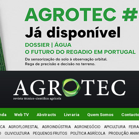
nda
Web TV
Abstracts
Livraria
Quem Somos
Contact
ICA
AGROFLORESTAL
AGROINDÚSTRIA
AGRONEGÓCIO
APICULTURA
FEIRA
O
OLIVICULTURA
PEQUENOS FRUTOS
POLÍTICA AGRÍCOLA
PRODUÇÃO ANIM