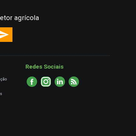
etor agrícola
Redes Sociais
ação
es