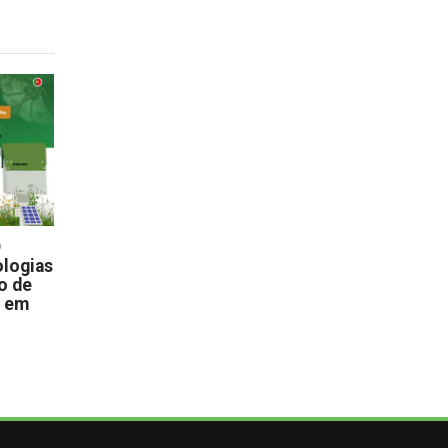
D
logias
o de
s em