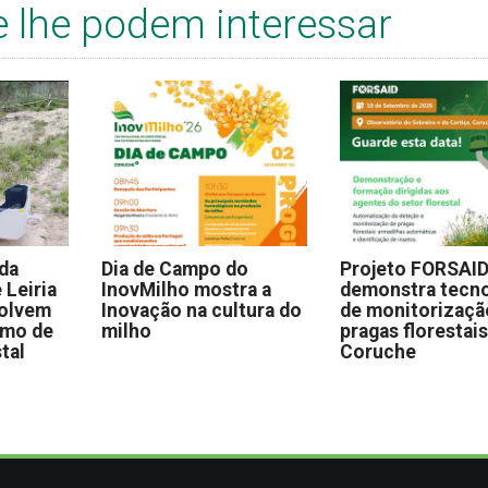
e lhe podem interessar
 da
Dia de Campo do
Projeto FORSAI
 Leiria
InovMilho mostra a
demonstra tecno
volvem
Inovação na cultura do
de monitorizaçã
omo de
milho
pragas florestai
stal
Coruche