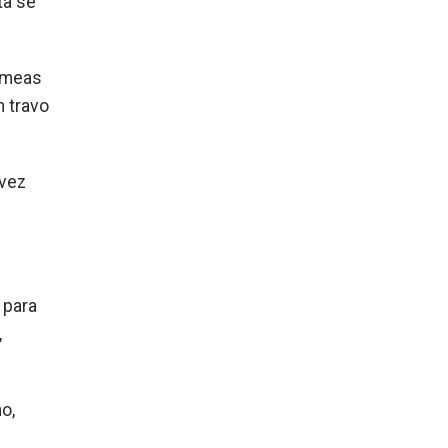
ta se
fêmeas
 travo
 vez
 para
,
o,