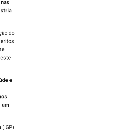
 nas
stria
ação do
peritos
ne
 este
úde e
nos
, um
a (IGP)