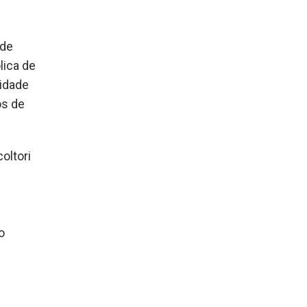
 de
lica de
sidade
os de
oltori
o