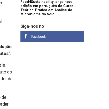
Food4Sustainability lança nova
o
edição em português do Curso
Teórico-Prático em Análise do
Microbioma do Solo
l
Siga-nos no
odução
dutos
".
ol
o
,
tuto do
ador da
o de
ordar