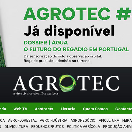
nda
Web TV
Abstracts
Livraria
Quem Somos
Contact
ICA
AGROFLORESTAL
AGROINDÚSTRIA
AGRONEGÓCIO
APICULTURA
FEIRA
O
OLIVICULTURA
PEQUENOS FRUTOS
POLÍTICA AGRÍCOLA
PRODUÇÃO ANIM