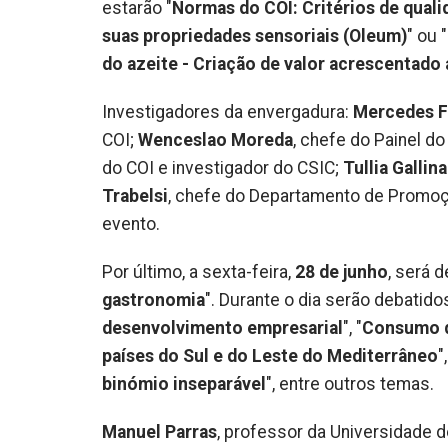
estarão "
Normas do COI: Critérios de quali
suas propriedades sensoriais (Oleum)
" ou "
do azeite - Criação de valor acrescentado 
Investigadores da envergadura:
Mercedes F
COI;
Wenceslao Moreda
, chefe do Painel d
do COI e investigador do CSIC;
Tullia Gallin
Trabelsi
, chefe do Departamento de Promoçã
evento.
Por último, a sexta-feira,
28 de junho
, será 
gastronomia
". Durante o dia serão debatido
desenvolvimento empresarial
", "
Consumo d
países do Sul e do Leste do Mediterrâneo
",
binómio inseparável
", entre outros temas.
Manuel Parras
, professor da Universidade d