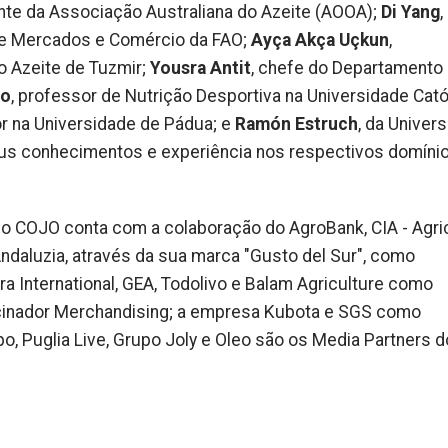
ente da Associação Australiana do Azeite (AOOA);
Di Yang
,
 de Mercados e Comércio da FAO;
Ayça Akça Uçkun
,
do Azeite de Tuzmir;
Yousra Antit
, chefe do Departamento
no
, professor de Nutrição Desportiva na Universidade Cató
or na Universidade de Pádua; e
Ramón Estruch
, da Univer
 seus conhecimentos e experiência nos respectivos domíni
, o COJO conta com a colaboração do AgroBank, CIA - Agric
 Andaluzia, através da sua marca "Gusto del Sur", como
ra International, GEA, Todolivo e Balam Agriculture como
cinador Merchandising; a empresa Kubota e SGS como
o, Puglia Live, Grupo Joly e Oleo são os Media Partners d