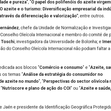
dade e pureza
", "
O papel dos polifenóis do azeite virgem
O azeite e o turismo: Diversificação empresarial da indú
através da diferenciação e valorização"
, entre outros.
ernández
, chefe da Unidade de Normalização e Investig
o Conselho Oleícola Internacional e membro do comité de 
a Toschi
, investigadora da Universidade de Bolonha; e
Ime
o do Conselho Oleícola Internacional não podiam faltar a
dedicada aos blocos "
Comércio e consumo
" e "
Azeite, sa
s os temas "
Análise da estratégia do consumidor no
e azeite no mundo
", "
Perspectivas do sector olivícola 
 "
Nutriscore e plano de ação do COI
" ou "
Azeite e saúde
e Jaén e presidente da Identificação Geográfica Protegid