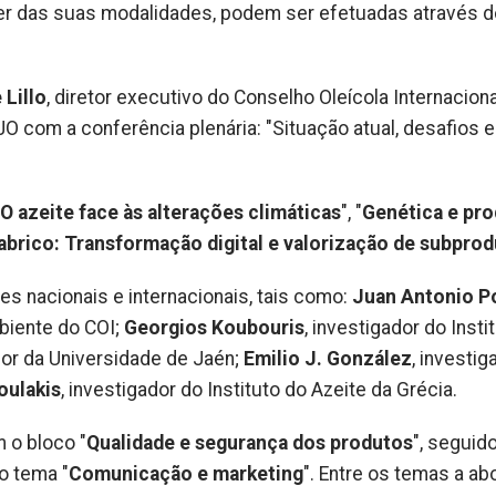
er das suas modalidades, podem ser efetuadas através d
 Lillo
, diretor executivo do Conselho Oleícola Internaciona
O com a conferência plenária: "Situação atual, desafios e
O azeite face às alterações climáticas
", "
Genética e pr
abrico: Transformação digital e valorização de subpro
s nacionais e internacionais, tais como:
Juan Antonio P
biente do COI;
Georgios Koubouris
, investigador do Insti
dor da Universidade de Jaén;
Emilio J. González
, investig
oulakis
, investigador do Instituto do Azeite da Grécia.
o bloco "
Qualidade e segurança dos produtos
", seguid
o tema "
Comunicação e marketing
". Entre os temas a ab