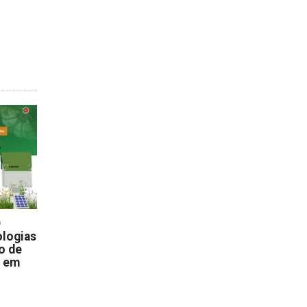
D
logias
o de
s em