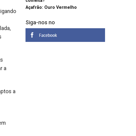
colheita?
Açafrão: Ouro Vermelho
tigando
Siga-nos no
lada,
s
os
r a
aptos a
 em