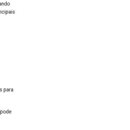
dando
ncipais
s para
 pode