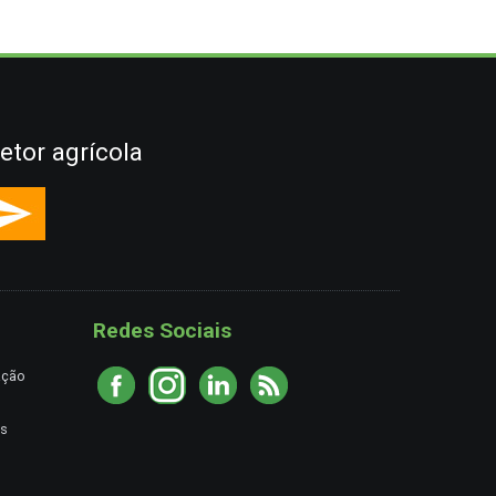
etor agrícola
Redes Sociais
ação
es