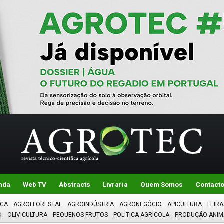
nda
Web TV
Abstracts
Livraria
Quem Somos
Contact
ICA
AGROFLORESTAL
AGROINDÚSTRIA
AGRONEGÓCIO
APICULTURA
FEIRA
O
OLIVICULTURA
PEQUENOS FRUTOS
POLÍTICA AGRÍCOLA
PRODUÇÃO ANIM