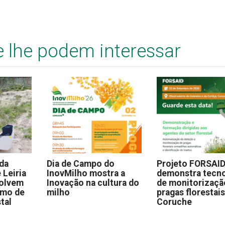
e lhe podem interessar
 da
Dia de Campo do
Projeto FORSAI
 Leiria
InovMilho mostra a
demonstra tecno
volvem
Inovação na cultura do
de monitorizaçã
omo de
milho
pragas florestai
stal
Coruche