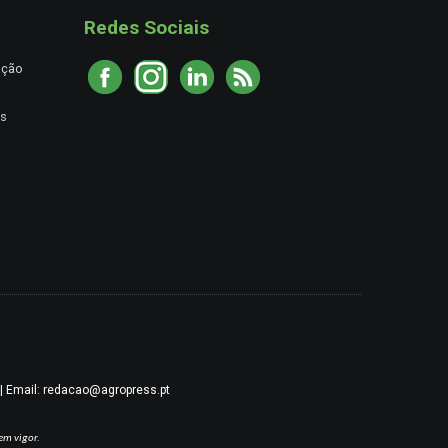
Redes Sociais
ação
es
9 | Email: redacao@agropress.pt
em vigor.