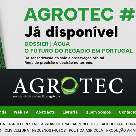
nda
Web TV
Abstracts
Livraria
Quem Somos
Contact
ICA
AGROFLORESTAL
AGROINDÚSTRIA
AGRONEGÓCIO
APICULTURA
FEIRA
O
OLIVICULTURA
PEQUENOS FRUTOS
POLÍTICA AGRÍCOLA
PRODUÇÃO ANIM