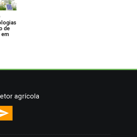
D
logias
o de
s em
etor agrícola