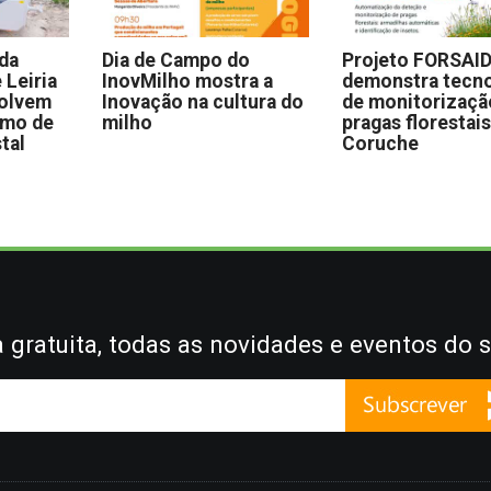
 da
Dia de Campo do
Projeto FORSAI
 Leiria
InovMilho mostra a
demonstra tecno
volvem
Inovação na cultura do
de monitorizaçã
omo de
milho
pragas florestai
stal
Coruche
gratuita, todas as novidades e eventos do s