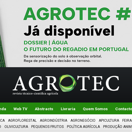
nda
Web TV
Abstracts
Livraria
Quem Somos
Contact
ICA
AGROFLORESTAL
AGROINDÚSTRIA
AGRONEGÓCIO
APICULTURA
FEIRA
O
OLIVICULTURA
PEQUENOS FRUTOS
POLÍTICA AGRÍCOLA
PRODUÇÃO ANIM