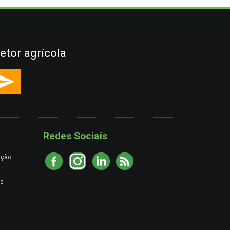
etor agrícola
Redes Sociais
ação
es