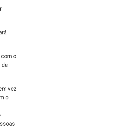
r
ará
s com o
 de
 em vez
om o
o
pessoas