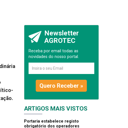
Newsletter
AGROTEC
Receba por email todas as
novidades do nosso portal.
dinária
o
Quero Receber »
ítico-
tação.
ARTIGOS MAIS VISTOS
Portaria estabelece registo
obrigatório dos operadores