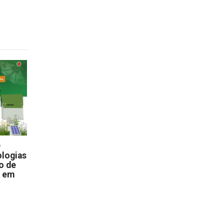
D
logias
o de
s em