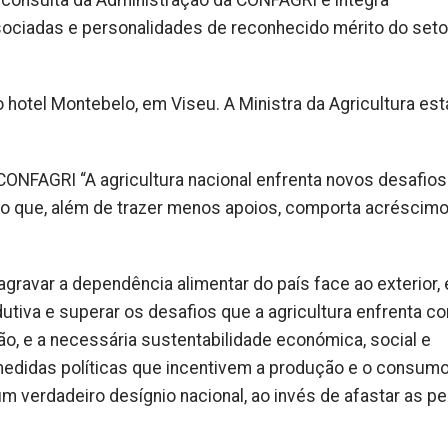
 consulta da Administração da CONFAGRI e integra
ociadas e personalidades de reconhecido mérito do seto
 no hotel Montebelo, em Viseu. A Ministra da Agricultura est
 CONFAGRI “A agricultura nacional enfrenta novos desafio
o que, além de trazer menos apoios, comporta acréscimo
gravar a dependência alimentar do país face ao exterior,
dutiva e superar os desafios que a agricultura enfrenta c
, e a necessária sustentabilidade económica, social e
 medidas políticas que incentivem a produção e o consum
um verdadeiro desígnio nacional, ao invés de afastar as 