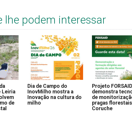
e lhe podem interessar
 da
Dia de Campo do
Projeto FORSAI
 Leiria
InovMilho mostra a
demonstra tecno
volvem
Inovação na cultura do
de monitorizaçã
omo de
milho
pragas florestai
stal
Coruche