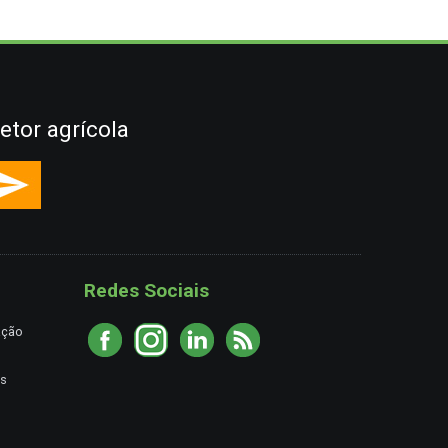
etor agrícola
Redes Sociais
ação
es