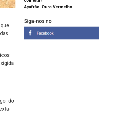
colheita?
Açafrão: Ouro Vermelho
Siga-nos no
 que
 das
ticos
exigida
r
igor do
exta-