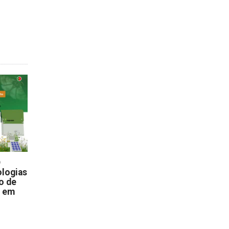
D
logias
o de
s em