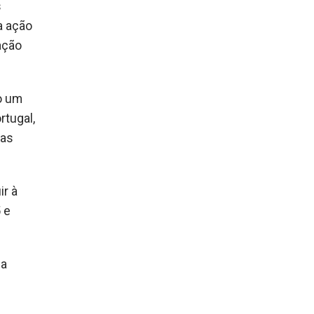
s
a ação
ação
o um
rtugal,
las
ir à
 e
da