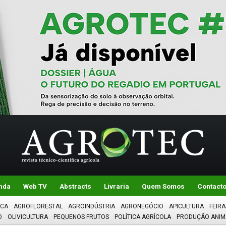
nda
Web TV
Abstracts
Livraria
Quem Somos
Contact
ICA
AGROFLORESTAL
AGROINDÚSTRIA
AGRONEGÓCIO
APICULTURA
FEIRA
O
OLIVICULTURA
PEQUENOS FRUTOS
POLÍTICA AGRÍCOLA
PRODUÇÃO ANIM