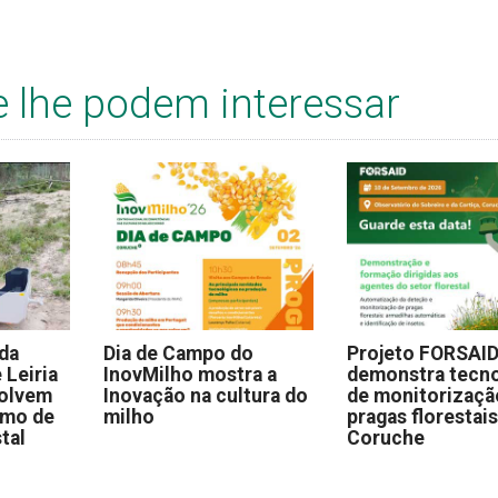
a
e lhe podem interessar
 da
Dia de Campo do
Projeto FORSAI
 Leiria
InovMilho mostra a
demonstra tecno
volvem
Inovação na cultura do
de monitorizaçã
omo de
milho
pragas florestai
stal
Coruche