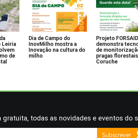
 da
Dia de Campo do
Projeto FORSAI
 Leiria
InovMilho mostra a
demonstra tecno
volvem
Inovação na cultura do
de monitorizaçã
omo de
milho
pragas florestai
stal
Coruche
gratuita, todas as novidades e eventos do s