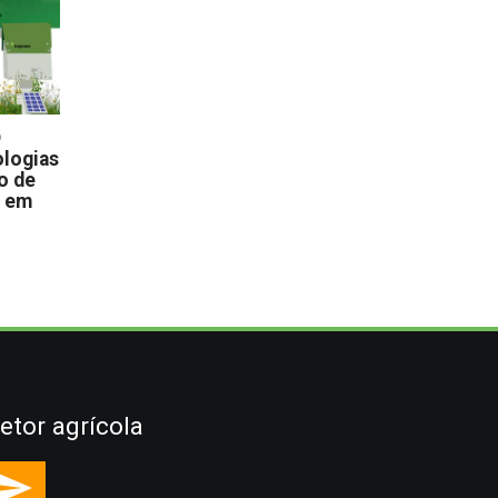
D
logias
o de
s em
etor agrícola