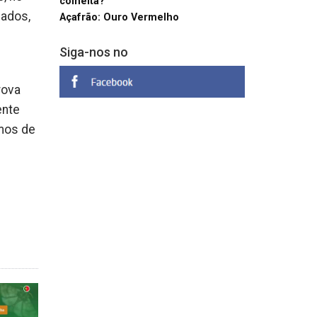
colheita?
sados,
Açafrão: Ouro Vermelho
Siga-nos no
rova
ente
smos de