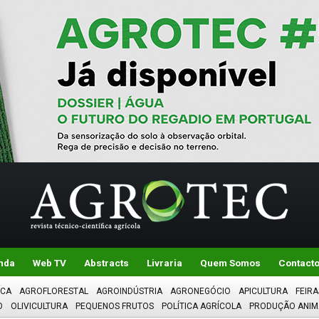
nda
Web TV
Abstracts
Livraria
Quem Somos
Contact
ICA
AGROFLORESTAL
AGROINDÚSTRIA
AGRONEGÓCIO
APICULTURA
FEIRA
O
OLIVICULTURA
PEQUENOS FRUTOS
POLÍTICA AGRÍCOLA
PRODUÇÃO ANIM