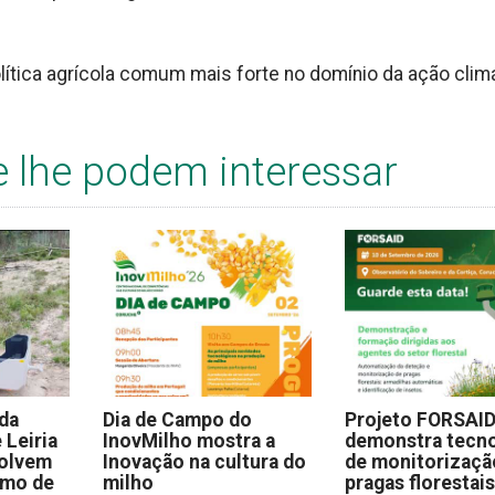
tica agrícola comum mais forte no domínio da ação climá
e lhe podem interessar
 da
Dia de Campo do
Projeto FORSAI
 Leiria
InovMilho mostra a
demonstra tecno
volvem
Inovação na cultura do
de monitorizaçã
omo de
milho
pragas florestai