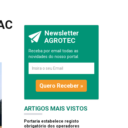
PAC
Newsletter
AGROTEC
Receba por email todas as
novidades do nosso portal.
Quero Receber »
ARTIGOS MAIS VISTOS
Portaria estabelece registo
obrigatório dos operadores