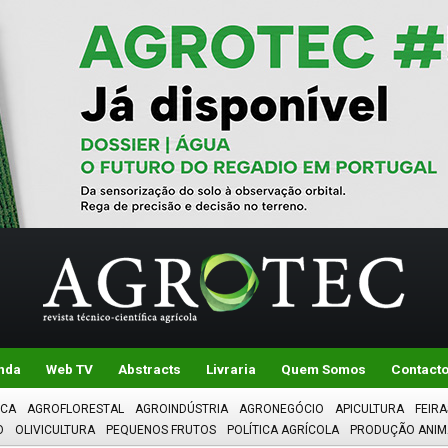
nda
Web TV
Abstracts
Livraria
Quem Somos
Contact
ICA
AGROFLORESTAL
AGROINDÚSTRIA
AGRONEGÓCIO
APICULTURA
FEIRA
O
OLIVICULTURA
PEQUENOS FRUTOS
POLÍTICA AGRÍCOLA
PRODUÇÃO ANIM