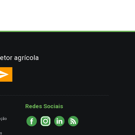
etor agrícola
Redes Sociais
ação
es