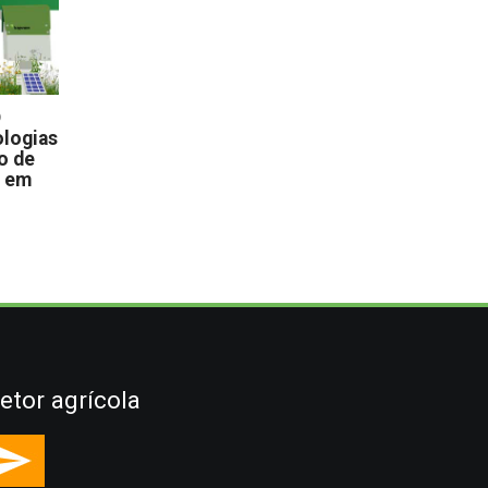
D
logias
o de
s em
etor agrícola