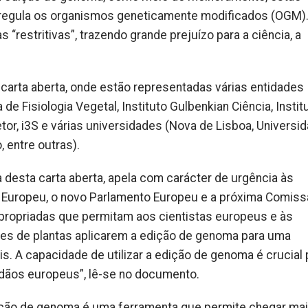
 regula os organismos geneticamente modificados (OGM).
“restritivas”, trazendo grande prejuízo para a ciência, a
a carta aberta, onde estão representadas várias entidades
 Fisiologia Vegetal, Instituto Gulbenkian Ciência, Instit
tor, i3S e várias universidades (Nova de Lisboa, Universi
, entre outras).
a desta carta aberta, apela com carácter de urgência às
ho Europeu, o novo Parlamento Europeu e a próxima Comis
propriadas que permitam aos cientistas europeus e às
s de plantas aplicarem a edição de genoma para uma
s. A capacidade de utilizar a edição de genoma é crucial 
adãos europeus”, lê-se no documento.
dição de genoma é uma ferramenta que permite chegar ma