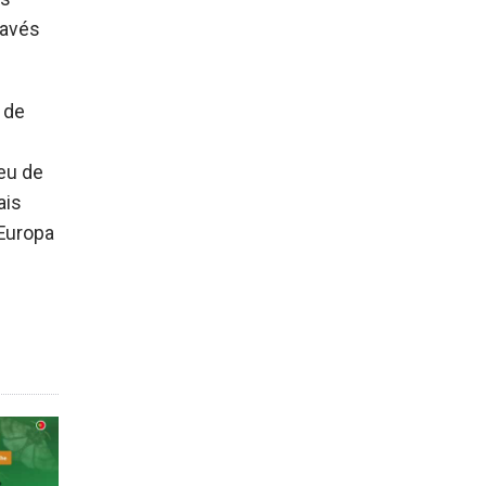
ravés
 de
eu de
ais
Europa