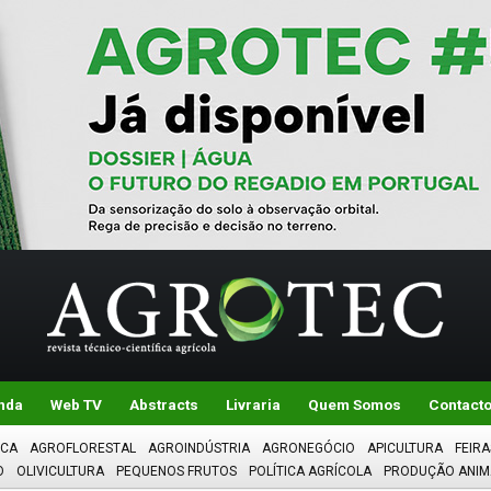
nda
Web TV
Abstracts
Livraria
Quem Somos
Contact
ICA
AGROFLORESTAL
AGROINDÚSTRIA
AGRONEGÓCIO
APICULTURA
FEIRA
O
OLIVICULTURA
PEQUENOS FRUTOS
POLÍTICA AGRÍCOLA
PRODUÇÃO ANIM