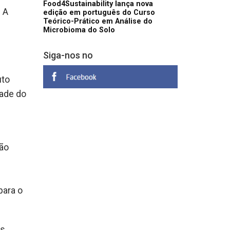
Food4Sustainability lança nova
 A
edição em português do Curso
Teórico-Prático em Análise do
Microbioma do Solo
Siga-nos no
uto
dade do
são
para o
is