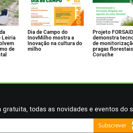
 da
Dia de Campo do
Projeto FORSAI
 Leiria
InovMilho mostra a
demonstra tecno
volvem
Inovação na cultura do
de monitorizaçã
omo de
milho
pragas florestai
stal
Coruche
gratuita, todas as novidades e eventos do s