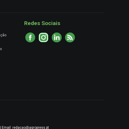
Redes Sociais
ação
es
9 | Email: redacao@agropress.pt