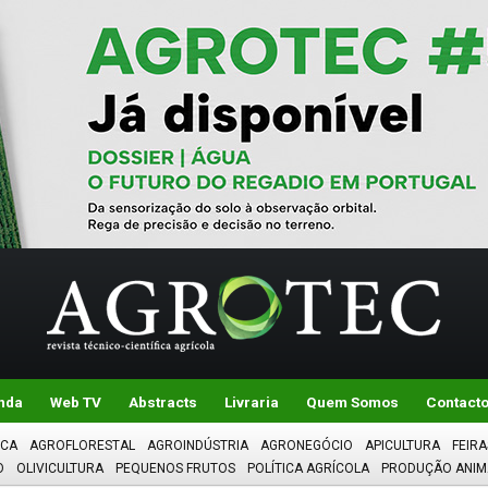
nda
Web TV
Abstracts
Livraria
Quem Somos
Contact
ICA
AGROFLORESTAL
AGROINDÚSTRIA
AGRONEGÓCIO
APICULTURA
FEIRA
O
OLIVICULTURA
PEQUENOS FRUTOS
POLÍTICA AGRÍCOLA
PRODUÇÃO ANIM