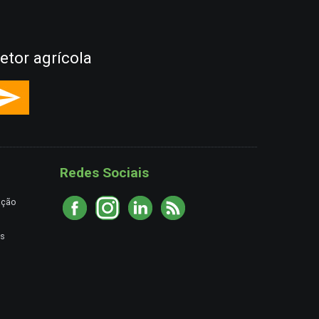
etor agrícola
Redes Sociais
ação
es