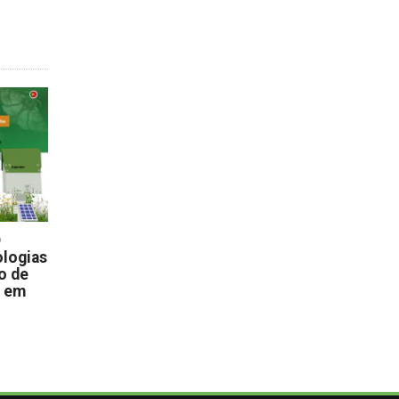
D
logias
o de
s em