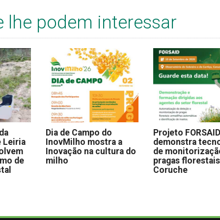
e lhe podem interessar
 da
Dia de Campo do
Projeto FORSAI
 Leiria
InovMilho mostra a
demonstra tecno
volvem
Inovação na cultura do
de monitorizaçã
omo de
milho
pragas florestai
stal
Coruche