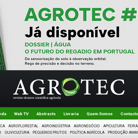
nda
Web TV
Abstracts
Livraria
Quem Somos
Contact
ICA
AGROFLORESTAL
AGROINDÚSTRIA
AGRONEGÓCIO
APICULTURA
FEIRA
O
OLIVICULTURA
PEQUENOS FRUTOS
POLÍTICA AGRÍCOLA
PRODUÇÃO ANIM