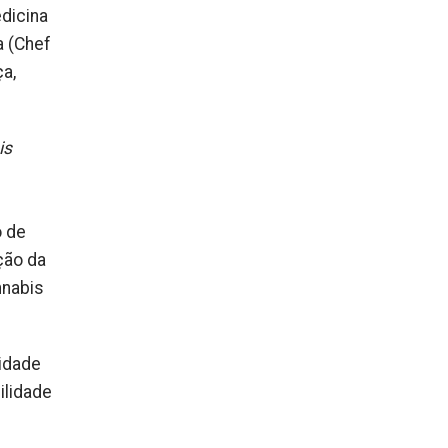
edicina
a (Chef
a,
is
e
o de
ação da
nnabis
lidade
ilidade