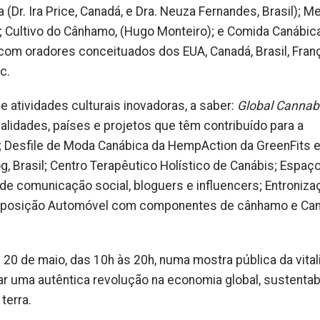
(Dr. Ira Price, Canadá, e Dra. Neuza Fernandes, Brasil); M
il); Cultivo do Cânhamo, (Hugo Monteiro); e Comida Canábic
m oradores conceituados dos EUA, Canadá, Brasil, Franç
c.
e atividades culturais inovadoras, a saber:
Global Cannab
idades, países e projetos que têm contribuído para a
; Desfile de Moda Canábica da HempAction da GreenFits 
Brasil; Centro Terapêutico Holístico de Canábis; Espaç
 de comunicação social, bloguers e influencers; Entroniz
 Exposição Automóvel com componentes de cânhamo e Ca
 20 de maio, das 10h às 20h, numa mostra pública da vita
r uma autêntica revolução na economia global, sustentab
terra.