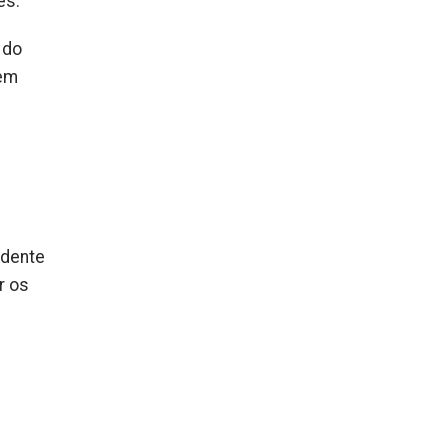
es.
 do
 em
idente
r os