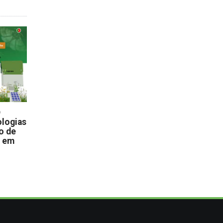
D
logias
o de
s em