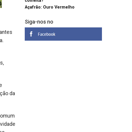
colheita?
Açafrão: Ouro Vermelho
Siga-nos no
tantes
a.
s,
e
ição da
a Comum
ividade