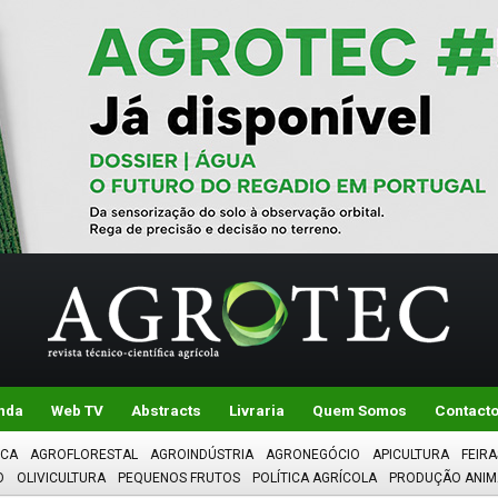
nda
Web TV
Abstracts
Livraria
Quem Somos
Contact
ICA
AGROFLORESTAL
AGROINDÚSTRIA
AGRONEGÓCIO
APICULTURA
FEIRA
O
OLIVICULTURA
PEQUENOS FRUTOS
POLÍTICA AGRÍCOLA
PRODUÇÃO ANIM