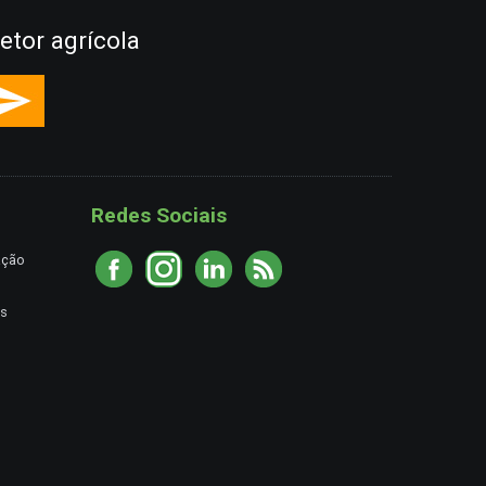
etor agrícola
Redes Sociais
ação
es