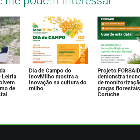
e lhe podem interessar
 da
Dia de Campo do
Projeto FORSAI
 Leiria
InovMilho mostra a
demonstra tecno
volvem
Inovação na cultura do
de monitorizaçã
omo de
milho
pragas florestai
stal
Coruche