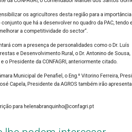
idente da CONFAGRI, o Comendador Manuel dos Santos Gom
sibilizar os agricultores desta região para a importância
 conjunto que há a desenvolver no quadro da PAC, tendo
melhorar a competitividade do sector”.
ontará com a presença de personalidades como o Dr. Luís
orestas e Desenvolvimento Rural, o Dr. Antonino de Sousa,
 e o Presidente da CONFAGRI, anteriormente citado.
mara Municipal de Penafiel, o Eng.º Vitorino Ferreira, Pres
. José Capela, Presidente da AGROS também irão apresenta
scrição para helenabranquinho@confagri.pt