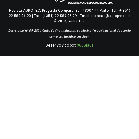
Revista AGROTEC, Praça da Corujeira, 30 - 4300-144 Porto | Tel: (+ 351)
22 589 96 20 | Fax : (+351) 22 589 96 29 | Email: redacao@agropress.pt
© 2015, AGROTEC
Decreto-Lei nº 59/2021
Custo de Chamada para a rede fixa / móvel nacional de acordo
com o seu tarifário em vigor.
Desenvolvido por:
360Graus