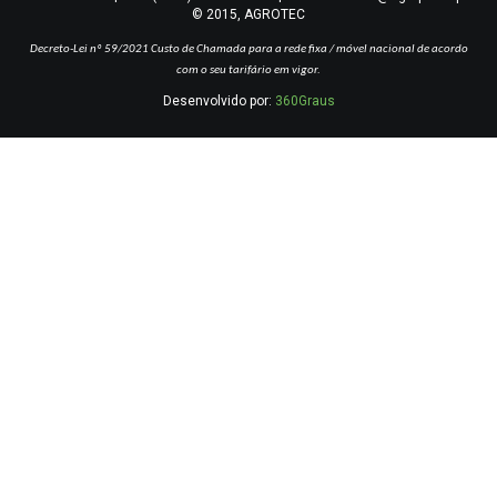
© 2015, AGROTEC
Decreto-Lei nº 59/2021
Custo de Chamada para a rede fixa / móvel nacional de acordo
com o seu tarifário em vigor.
Desenvolvido por:
360Graus