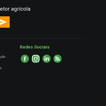
etor agrícola
Redes Sociais
ação
es