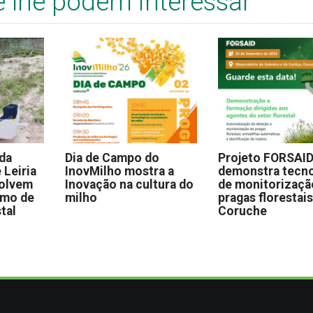
e lhe podem interessar
 da
Dia de Campo do
Projeto FORSAI
 Leiria
InovMilho mostra a
demonstra tecno
volvem
Inovação na cultura do
de monitorizaçã
omo de
milho
pragas florestai
stal
Coruche