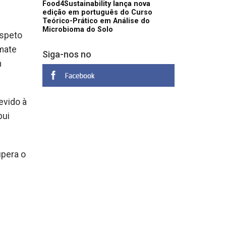
Food4Sustainability lança nova
edição em português do Curso
Teórico-Prático em Análise do
Microbioma do Solo
aspeto
omate
Siga-nos no
m
evido à
bui
upera o