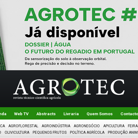
nda
Web TV
Abstracts
Livraria
Quem Somos
Contact
ICA
AGROFLORESTAL
AGROINDÚSTRIA
AGRONEGÓCIO
APICULTURA
FEIRA
O
OLIVICULTURA
PEQUENOS FRUTOS
POLÍTICA AGRÍCOLA
PRODUÇÃO ANIM