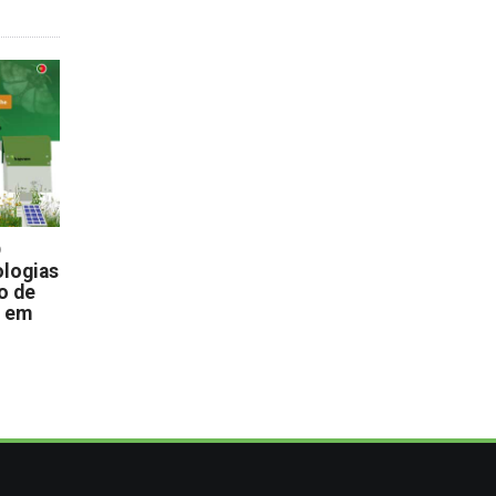
D
logias
o de
s em