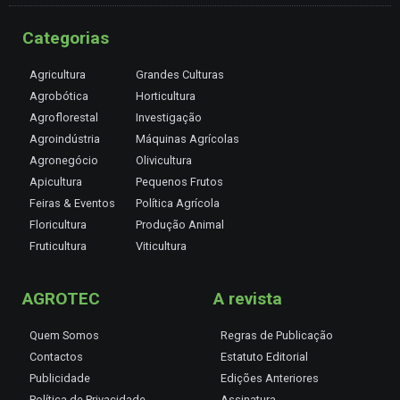
Categorias
Agricultura
Grandes Culturas
Agrobótica
Horticultura
Agroflorestal
Investigação
Agroindústria
Máquinas Agrícolas
Agronegócio
Olivicultura
Apicultura
Pequenos Frutos
Feiras & Eventos
Política Agrícola
Floricultura
Produção Animal
Fruticultura
Viticultura
AGROTEC
A revista
Quem Somos
Regras de Publicação
Contactos
Estatuto Editorial
Publicidade
Edições Anteriores
Política de Privacidade
Assinatura