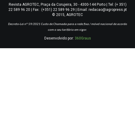
Revista AGROTEC, Praça da Corujeira, 30 - 4300-144 Porto | Tel: (+ 351)
22 589 96 20 | Fax : (+351) 22 589 96 29 | Email: redacao@agropress.pt
© 2015, AGROTEC
Decreto-Lei nº 59/2021
Custo de Chamada para a rede fixa / móvel nacional de acordo
com o seu tarifário em vigor.
Desenvolvido por:
360Graus