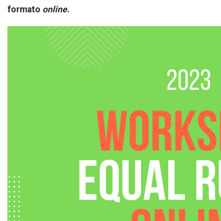
formato
online
.