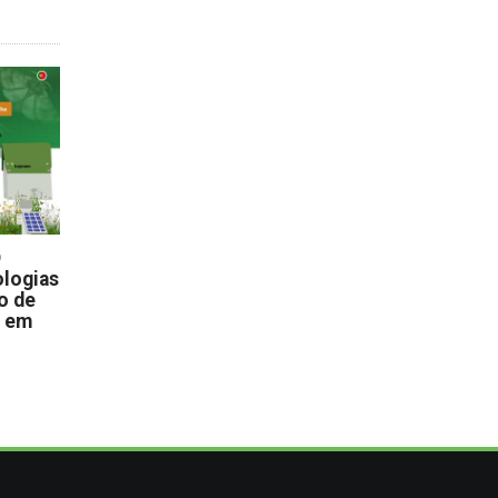
D
logias
o de
s em