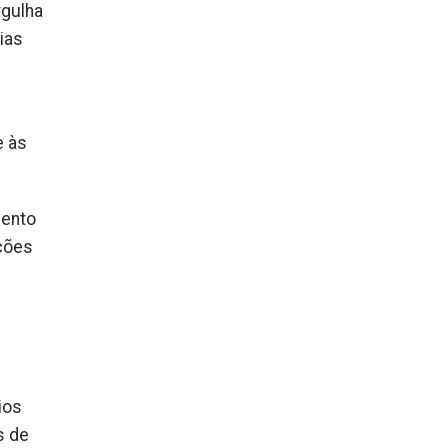
rgulha
rias
e às
mento
ações
ios
s de