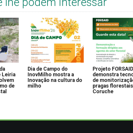
e lhe podem interessar
 da
Dia de Campo do
Projeto FORSAI
 Leiria
InovMilho mostra a
demonstra tecno
volvem
Inovação na cultura do
de monitorizaçã
omo de
milho
pragas florestai
stal
Coruche