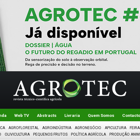
nda
Web TV
Abstracts
Livraria
Quem Somos
Contact
ICA
AGROFLORESTAL
AGROINDÚSTRIA
AGRONEGÓCIO
APICULTURA
FEIRA
O
OLIVICULTURA
PEQUENOS FRUTOS
POLÍTICA AGRÍCOLA
PRODUÇÃO ANIM