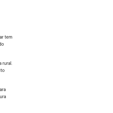
iar tem
do
rural.
ito
para
tura