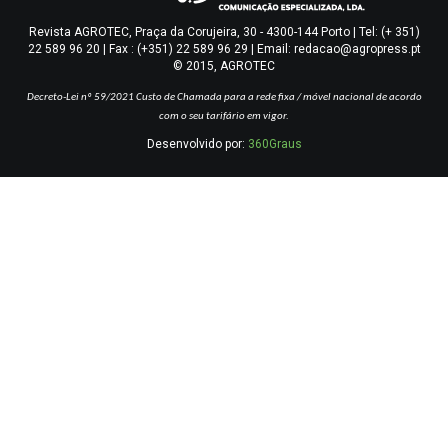
Revista AGROTEC, Praça da Corujeira, 30 - 4300-144 Porto | Tel: (+ 351)
22 589 96 20 | Fax : (+351) 22 589 96 29 | Email: redacao@agropress.pt
© 2015, AGROTEC
Decreto-Lei nº 59/2021
Custo de Chamada para a rede fixa / móvel nacional de acordo
com o seu tarifário em vigor.
Desenvolvido por:
360Graus